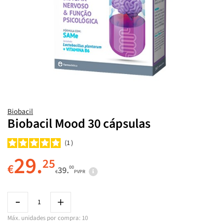
Biobacil
Biobacil Mood 30 cápsulas
1
29.
25
€
00
39.
€
PVPR
Máx. unidades por compra: 10