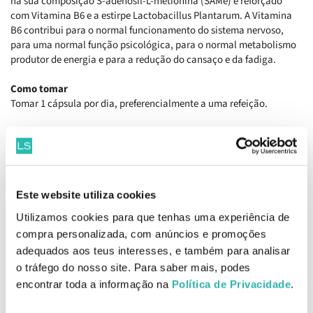
na sua composição S-adenosil-L-metionina (SAMe) e reforçado
com Vitamina B6 e a estirpe
Lactobacillus
P
lantarum
. A Vitamina
B6 contribui para o normal funcionamento do sistema nervoso,
para uma normal função psicológica, para o normal metabolismo
produtor de energia e para a redução do cansaço e da fadiga.
Como tomar
Tomar 1 cápsula por dia, preferencialmente a uma refeição.
Composição
S-Adenosil-L-Metionina (SAMe) 200 mg, Vitamina B6 7mg (500%
VRN), Lactobacillus plantarum 1x10^9 UFC,
S-Adenosil-L-
Metionina, Antiaglomerante: Celulose Microcristalina; Cápsula
Este website utiliza cookies
[Gelatina; Corantes: Óxidos e Hidróxidos de Ferro], Maltodextrina
de Milho, Antiaglomerante: Talco, Vitamina B6 (Cloridrato de
Utilizamos cookies para que tenhas uma experiência de
Piridoxina), Antiaglomerantes: Sais de Magnésio de Ácidos Gordos,
compra personalizada, com anúncios e promoções
Dióxido de Silício, Lactobacillus Plantarum.
adequados aos teus interesses, e também para analisar
o tráfego do nosso site. Para saber mais, podes
Precauções
encontrar toda a informação na
Política de Privacidade
.
Suplementos alimentares. Não devem ser utilizados como
substituto de um regime alimentar variado e equilibrado e de um