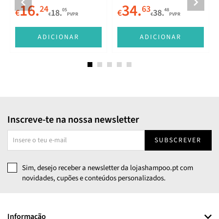
16.
34.
24
63
05
48
€
18.
€
38.
€
PVPR
€
PVPR
E
ADICIONAR
ADICIONAR
Inscreve-te na nossa newsletter
SUBSCREVER
Sim, desejo receber a newsletter da lojashampoo.pt com
novidades, cupões e conteúdos personalizados.
Informação