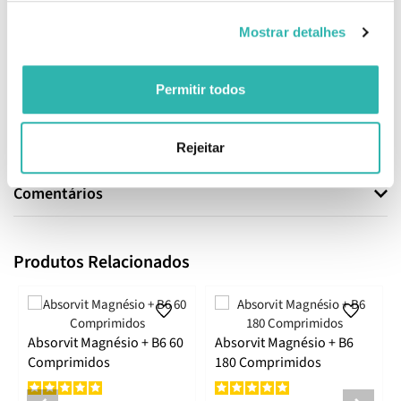
modo de vida saudável. A Vitamina B6 contribui para o normal
funcionamento do sistema nervoso e para uma normal função
Mostrar detalhes
psicológica. A Vitamina B6 contribui ainda para o normal
metabolismo produtor de energia, e para a redução do cansaço e
da fadiga. Uma dose diária de Biobacil Mood fornece a quantidade
Permitir todos
significativa da dose diária recomendada para se produzirem os
efeitos benéficos alegados para as Vitaminas B6.
EAN: 5601653019118
Rejeitar
Comentários
Produtos Relacionados
Absorvit Magnésio + B6 60
Absorvit Magnésio + B6
Comprimidos
180 Comprimidos