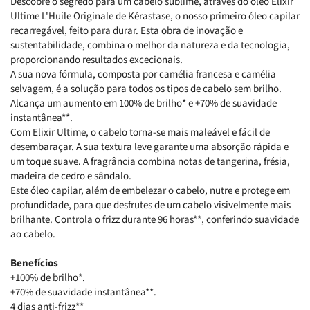
Descobre o segredo para um cabelo sublime, através do óleo Elixir
Ultime L'Huile Originale de Kérastase, o nosso primeiro óleo capilar
recarregável, feito para durar. Esta obra de inovação e
sustentabilidade, combina o melhor da natureza e da tecnologia,
proporcionando resultados excecionais.
A sua nova fórmula, composta por camélia francesa e camélia
selvagem, é a solução para todos os tipos de cabelo sem brilho.
Alcança um aumento em 100% de brilho* e +70% de suavidade
instantânea**.
Com Elixir Ultime, o cabelo torna-se mais maleável e fácil de
desembaraçar. A sua textura leve garante uma absorção rápida e
um toque suave. A fragrância combina notas de tangerina, frésia,
madeira de cedro e sândalo.
Este óleo capilar, além de embelezar o cabelo, nutre e protege em
profundidade, para que desfrutes de um cabelo visivelmente mais
brilhante. Controla o frizz durante 96 horas**, conferindo suavidade
ao cabelo.
Benefícios
+100% de brilho*.
+70% de suavidade instantânea**.
4 dias anti-frizz**