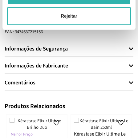
Extract, Tocopherol, Parfum / Fragrance.
Conhece melhor o produto: https:
Rejeitar
//kerastaseelixirparisianimmersiveexperience.com/
EAN: 3474637215156
Informações de Segurança
Informações de Fabricante
Comentários
Produtos Relacionados
Kérastase Elixir Ultime Le
Melhor Preço