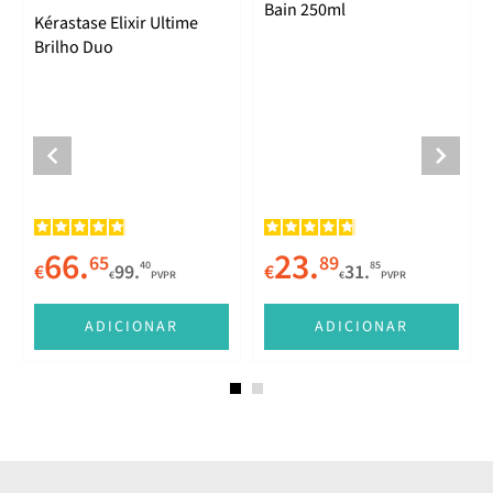
Bain 250ml
Kérastase Elixir Ultime
Brilho Duo
66.
23.
65
89
40
85
€
99.
€
31.
€
PVPR
€
PVPR
ADICIONAR
ADICIONAR