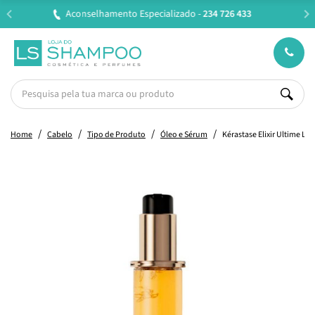
Entregas em 24H úteis.
Oferta de portes a partir de €45*
Home
Cabelo
Tipo de Produto
Óleo e Sérum
Kérastase Elixir Ultime L'