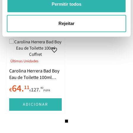
Permitir todos
Comentários
Rejeitar
Produtos Relacionados
Últimas Unidades
Carolina Herrera Bad Boy
Eau de Toilette 100ml
Coffret
64.
11
40
€
127.
€
PVPR
ADICIONAR