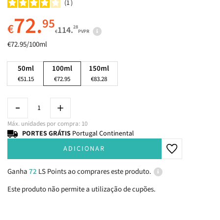
1
72.
95
€
28
114.
€
PVPR
€72.95/100ml
50ml
100ml
150ml
€51.15
€72.95
€83.28
Máx. unidades por compra: 10
PORTES GRÁTIS
Portugal Continental
ADICIONAR
Ganha
72
LS Points ao comprares este produto.
Este produto não permite a utilização de cupões.