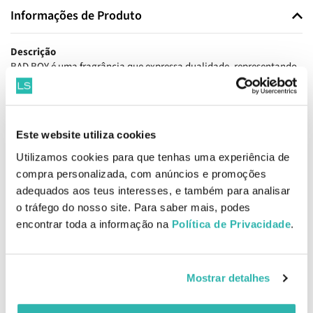
Informações de Produto
Descrição
BAD BOY é uma fragrância que expressa dualidade, representando
a natureza ousada e complexidade do homem moderno. Forte,
sensível, confiante e descontraída, a fragrância BAD BOY abraça
estas características contrastantes com uma facilidade
surpreendente. Um perfume sofisticado e distinto inspirado no
Este website utiliza cookies
homem que o usa.
Utilizamos cookies para que tenhas uma experiência de
Pirâmide olfativa
compra personalizada, com anúncios e promoções
Notas de topo: bergamota, pimenta rosa e branca.
adequados aos teus interesses, e também para analisar
Notas de coração: sálvia-vetiver, cedro da virgínia.
o tráfego do nosso site. Para saber mais, podes
Notas de fundo: fava-tonca, cacau .
encontrar toda a informação na
Política de Privacidade
.
Como aplicar
Aplicar numa área aberta e cria uma névoa em redor do corpo para
um efeito de fragrância subtil e uniforme.
Mostrar detalhes
EAN: 8411061099728