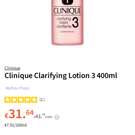
Clinique
Clinique Clarifying Lotion 3 400ml
Melhor Preço
2
31.
64
€
94
43.
€
PVPR
€7.91/100ml