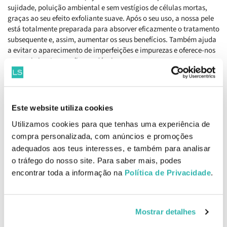
sujidade, poluição ambiental e sem vestígios de células mortas,
graças ao seu efeito exfoliante suave. Após o seu uso, a nossa pele
está totalmente preparada para absorver eficazmente o tratamento
subsequente e, assim, aumentar os seus benefícios. Também ajuda
a evitar o aparecimento de imperfeições e impurezas e oferece-nos
uma pele luminosa, sã e saudável.
A sua fórmula não contém perfume ou álcool, foi submetida a
testes de alergia e é dermatologicamente testada.
Como aplicar Clinique Clarifying Lotion 3 400ml
Este website utiliza cookies
Aplique duas vezes ao dia, de preferência de manhã e à noite, com
Utilizamos cookies para que tenhas uma experiência de
uma bola de algodão no rosto e pescoço, tendo sempre passado
pelo processo de limpeza habitual.
compra personalizada, com anúncios e promoções
adequados aos teus interesses, e também para analisar
Ingredientes
o tráfego do nosso site. Para saber mais, podes
Hamamelis Virginiana com múltiplas propriedades calmantes.
encontrar toda a informação na
Política de Privacidade
.
Ácido salicílico, especialista em eliminar e prevenir o aparecimento
de espinhas.
Ácido cítrico, responsável por fornecer um efeito micro-exfoliante
suave.
Mostrar detalhes
EAN: 020714462734