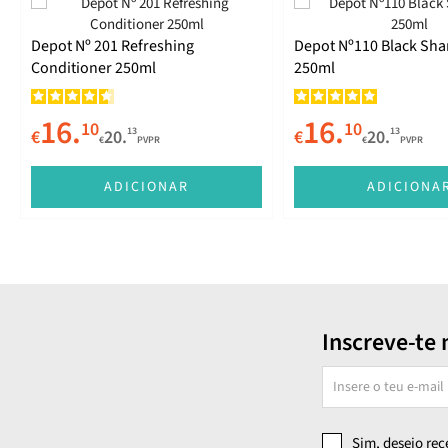
Depot Nº 201 Refreshing
Depot Nº110 Black Sh
Conditioner 250ml
250ml
16.
16.
10
10
13
13
€
20.
€
20.
€
PVPR
€
PVPR
ADICIONAR
ADICIONA
Inscreve-te 
Sim, desejo re