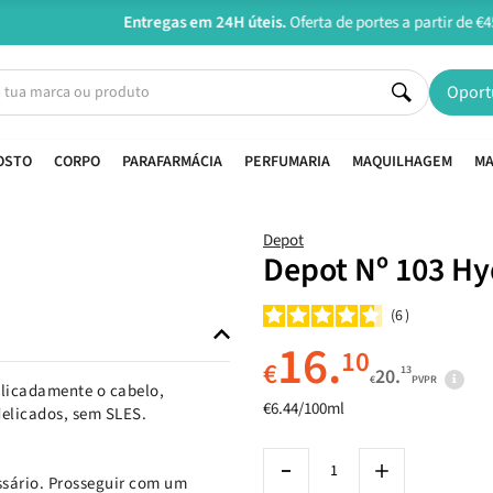
Entregas em 24H úteis.
Oferta de portes a partir de €45*
Oport
OSTO
CORPO
PARAFARMÁCIA
PERFUMARIA
MAQUILHAGEM
MA
Depot
Depot Nº 103 H
6
16.
10
€
13
20.
€
PVPR
licadamente o cabelo,
€6.44/100ml
elicados, sem SLES.
ssário. Prosseguir com um