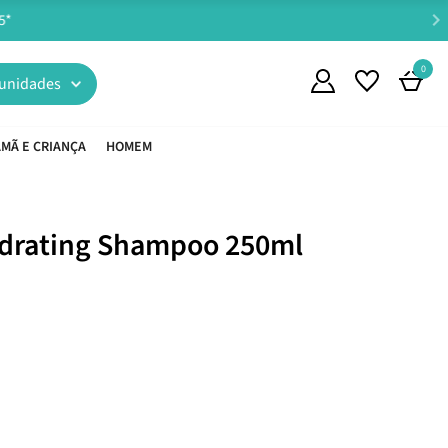
0
unidades
MÃ E CRIANÇA
HOMEM
ydrating Shampoo 250ml