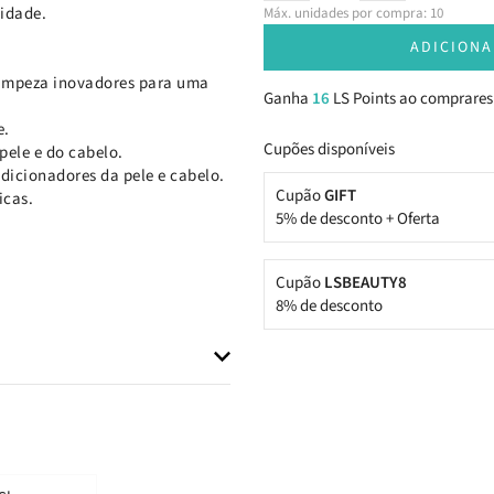
vidade.
Máx. unidades por compra: 10
ADICIONA
 limpeza inovadores para uma
Ganha
16
LS Points ao comprares
e.
Cupões disponíveis
pele e do cabelo.
dicionadores da pele e cabelo.
Cupão
GIFT
icas.
5% de desconto + Oferta
Cupão
LSBEAUTY8
8% de desconto