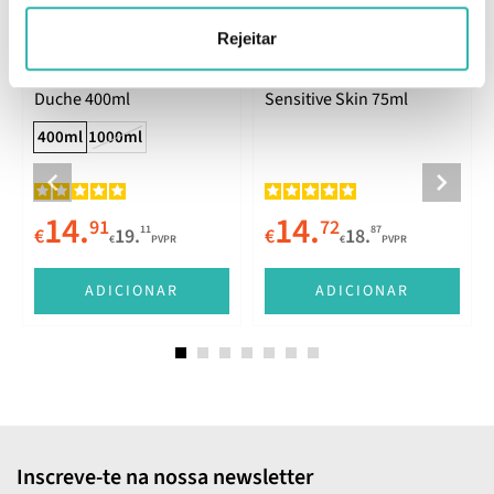
Rejeitar
Eucerin pH5 Gel e Óleo de
Eucerin pH5 Creme Dry
Duche 400ml
Sensitive Skin 75ml
400ml
1000ml
14.
14.
91
72
11
87
€
19.
€
18.
€
PVPR
€
PVPR
ADICIONAR
ADICIONAR
Inscreve-te na nossa newsletter