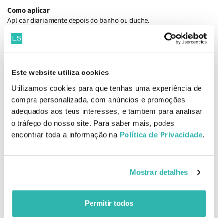
Como aplicar
Aplicar diariamente depois do banho ou duche.
Massajar com suavidade até que o produto ser totalmente
absorvido.
Ingredientes
Aqua, Glycerin, Panthenol, C15-19 Alkane, Cetyl Palmitate,
Este website utiliza cookies
Caprylic/ Capric Triglyceride, Cetyl Alcohol, Hydrogenated Coco-
Utilizamos cookies para que tenhas uma experiência de
Glycerides, Polybutene, Glyceryl Stearate SE, Sorbitan Stearate,
compra personalizada, com anúncios e promoções
Stearyl Alcohol, Tocopheryl Acetate, Tapioca Starch, Sodium
adequados aos teus interesses, e também para analisar
Citrate, Pentylene Glycol, Citric Acid, Benzyl Alcohol, Caprylyl
Glycol, Carbomer, Pantolactone, Phenoxyethanol, Dimethicone,
o tráfego do nosso site. Para saber mais, podes
Sodium Cetearyl Sulfate, Sodium Hydroxide, Tocopherol, Parfum.
encontrar toda a informação na
Política de Privacidade
.
EAN: 4005800630132
Comentários
Mostrar detalhes
Permitir todos
Produtos Relacionados