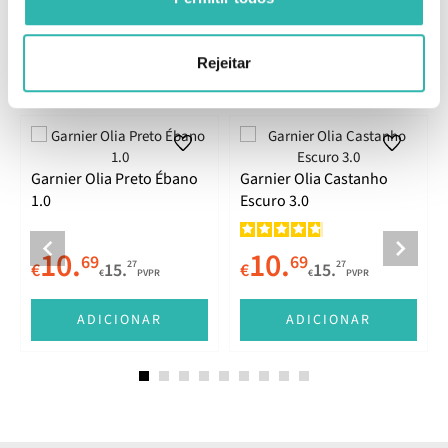
Comentários
Rejeitar
Produtos Relacionados
Garnier Olia Preto Ébano
Garnier Olia Castanho
1.0
Escuro 3.0
10.
10.
69
69
27
27
€
15.
€
15.
€
PVPR
€
PVPR
E
ADICIONAR
ADICIONAR