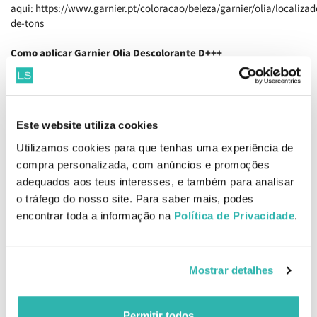
aqui:
https://www.garnier.pt/coloracao/beleza/garnier/olia/localizad
de-tons
Como aplicar
Garnier Olia Descolorante D+++
Passo 1 - Preparação: A mistura do creme revelador com o creme
colorante faz-se no frasco Olia.
Passo 2 - Aplicação: O bico aplicador permite-lhe controlar com
precisão o produto aplicado. Termine massajando o cabelo com as
Este website utiliza cookies
mãos. Deixe a cor actuar durante 30 minutos e passe por água.
Passo 3 - Tratamento multi-aplicações de brilho e suavidade:
Utilizamos cookies para que tenhas uma experiência de
Aplique por todo o cabelo como uma máscara e deixe actuar
compra personalizada, com anúncios e promoções
alguns minutos antes de enxaguar. Os seus generosos 54ml
adequados aos teus interesses, e também para analisar
permitem conservá-lo para utilizar nas próximas lavagens.
o tráfego do nosso site. Para saber mais, podes
EAN: 3600541919457
encontrar toda a informação na
Política de Privacidade
.
Informações de Segurança
Mostrar detalhes
Informações de Fabricante
Permitir todos