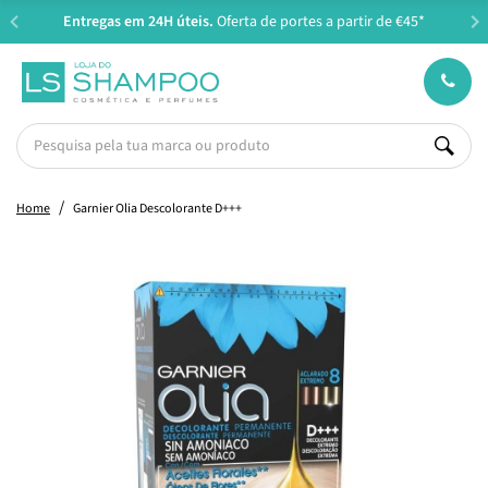
Entregas em 24H úteis.
Oferta de portes a partir de €45*
Home
Garnier Olia Descolorante D+++