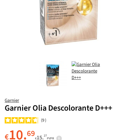
Garnier
Garnier Olia Descolorante D+++
9
10.
69
€
27
15.
€
PVPR