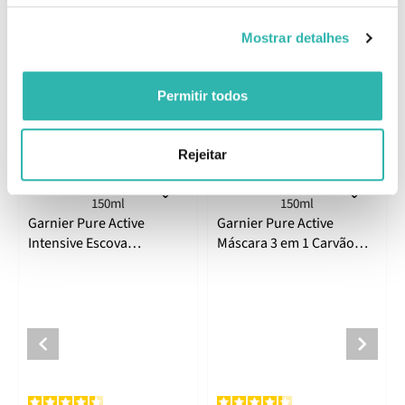
Informações de Fabricante
Mostrar detalhes
Comentários
Permitir todos
Produtos Relacionados
Rejeitar
Garnier Pure Active
Garnier Pure Active
Intensive Escova
Máscara 3 em 1 Carvão
Esfoliante 150ml
150ml