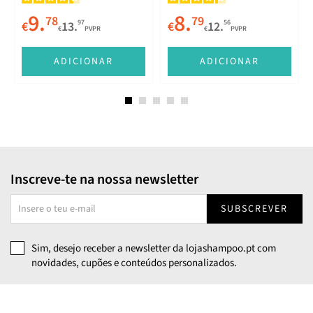
9.
8.
78
79
97
56
€
13.
€
12.
€
PVPR
€
PVPR
ADICIONAR
ADICIONAR
Inscreve-te na nossa newsletter
SUBSCREVER
Sim, desejo receber a newsletter da lojashampoo.pt com
novidades, cupões e conteúdos personalizados.