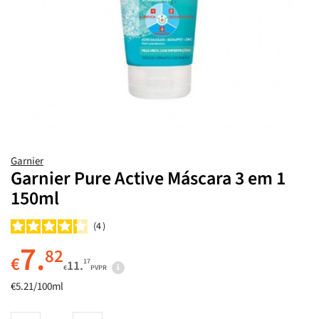
Garnier
Garnier Pure Active Máscara 3 em 1
150ml
4
7.
82
€
17
11.
€
PVPR
€5.21/100ml