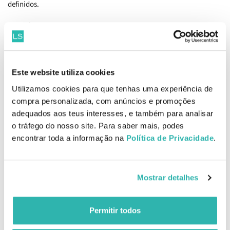
definidos.
Benefícios
Adere ao cabelo e mantem-no firme
Adiciona brilho
Separa com flexibilidade
Este website utiliza cookies
Como aplicar I.C.O.N. Mesh Moisturizing Styling Cream 250ml
Utilizamos cookies para que tenhas uma experiência de
Agite bem e coloque uma pequena quantidade na mão e esfregue
compra personalizada, com anúncios e promoções
até que o produto ficar branco.
adequados aos teus interesses, e também para analisar
Look Curl: aplique no fio de cabelo molhado por secções usando
o tráfego do nosso site. Para saber mais, podes
um pente para distribuir bem o produto. Secar com difusor para
encontrar toda a informação na
Política de Privacidade
.
obter volume, sensação de densidade e ondas selvagem.
Look Liso: aplique nos cabelos húmidos uma vez penteados.
Controle o frizz e deixe-o perfeito e suave.
EAN: 8436533670144
Mostrar detalhes
Comentários
Permitir todos