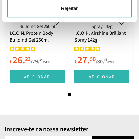
Produtos Relacionados
Rejeitar
I.C.O.N. Protein Body
I.C.O.N. Airshine Brilliant
Buildind Gel 250ml
Spray 142g
26.
27.
23
50
14
55
€
29.
€
30.
€
PVPR
€
PVPR
ADICIONAR
ADICIONAR
Inscreve-te na nossa newsletter