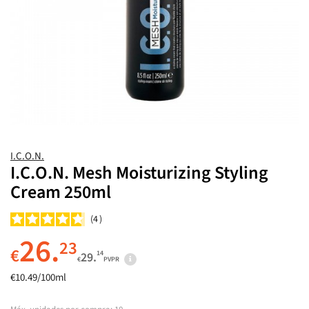
I.C.O.N.
I.C.O.N. Mesh Moisturizing Styling
Cream 250ml
4
26.
23
€
14
29.
€
PVPR
€10.49/100ml