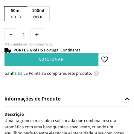
50ml
100ml
€61.13
€88.16
Máx. unidades por compra: 10
PORTES GRÁTIS
Portugal Continental
ADICIONAR
Ganha
61
LS Points ao comprares este produto.
Informações de Produto
Descrição
Uma fragrância masculina sofisticada que combina frescura
aromática com uma base quente e envolvente, criando um
equilíbrio perfeito entre elegância e intensidade. Abre com notas