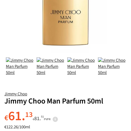
Jimmy Choo
Jimmy Choo Man Parfum 50ml
61.
13
€
51
81.
€
PVPR
€122.26/100ml