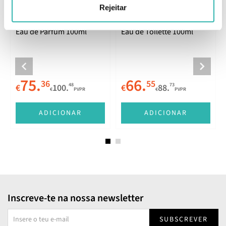
Rejeitar
Jimmy Choo Urban Hero
Jimmy Choo Man Aqua
Eau de Parfum 100ml
Eau de Toilette 100ml
75.
66.
36
55
48
73
€
100.
€
88.
€
PVPR
€
PVPR
ADICIONAR
ADICIONAR
Inscreve-te na nossa newsletter
SUBSCREVER