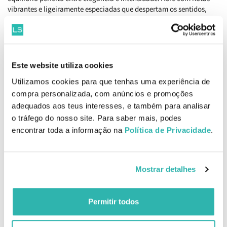
vibrantes e ligeiramente especiadas que despertam os sentidos,
evoluindo para um coração aromático refinado e culminando
numa base profunda e sedutora. Ideal para quem procura um
aroma moderno e marcante, acompanha-te em qualquer ocasião
com uma presença distinta e confiante.
Este website utiliza cookies
Pirâmide olfativa
Utilizamos cookies para que tenhas uma experiência de
Notas de topo: bergamota, pimenta preta.
compra personalizada, com anúncios e promoções
Notas de coração: lavanda, flor de laranjeira.
Notas de fundo: benjoim, patchouli.
adequados aos teus interesses, e também para analisar
o tráfego do nosso site. Para saber mais, podes
Como aplicar
encontrar toda a informação na
Política de Privacidade
.
Aplicar numa área aberta e criar uma névoa em redor do corpo
para um efeito de fragrância subtil e uniforme.
EAN: 3386460169868
Mostrar detalhes
Produtos Relacionados
Permitir todos