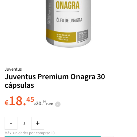
Juventus
Juventus Premium Onagra 30
cápsulas
18.
45
€
50
20.
€
PVPR
Máx. unidades por compra: 10