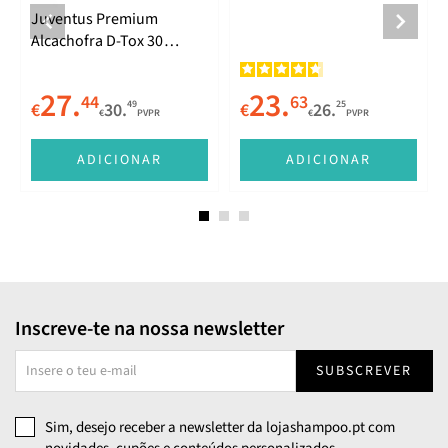
Juventus Premium
Alcachofra D-Tox 30
ampolas
27.
23.
44
63
49
25
€
30.
€
26.
€
PVPR
€
PVPR
E
ADICIONAR
ADICIONAR
Inscreve-te na nossa newsletter
SUBSCREVER
Sim, desejo receber a newsletter da lojashampoo.pt com