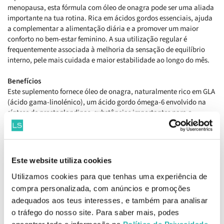
menopausa, esta fórmula com óleo de onagra pode ser uma aliada
importante na tua rotina. Rica em ácidos gordos essenciais, ajuda
a complementar a alimentação diária e a promover um maior
conforto no bem-estar feminino. A sua utilização regular é
frequentemente associada à melhoria da sensação de equilíbrio
interno, pele mais cuidada e maior estabilidade ao longo do mês.
Benefícios
Este suplemento fornece óleo de onagra, naturalmente rico em GLA
(ácido gama-linolénico), um ácido gordo ómega-6 envolvido na
síntese de prostaglandinas, substâncias importantes para o
equilíbrio fisiológico feminino. A sua ação contribui para ajudar a
atenuar sintomas associados ao síndrome pré-menstrual, como
tensão mamária, irritabilidade e inchaço, bem como desconfortos
típicos da menopausa, incluindo alterações de humor e sensação
Este website utiliza cookies
de calor. Para além do apoio hormonal, o GLA também
desempenha um papel na manutenção da integridade da pele,
Utilizamos cookies para que tenhas uma experiência de
contribuindo para uma aparência mais hidratada e saudável ao
compra personalizada, com anúncios e promoções
longo do tempo.
adequados aos teus interesses, e também para analisar
o tráfego do nosso site. Para saber mais, podes
Como tomar