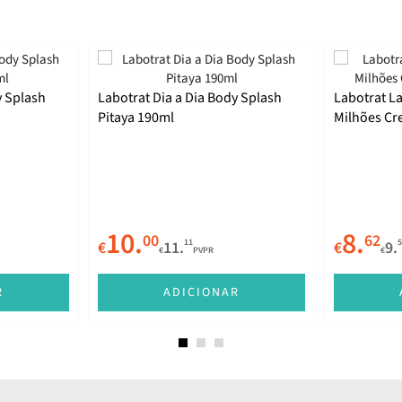
y Splash
Labotrat Dia a Dia Body Splash
Labotrat 
Pitaya 190ml
Milhões Cr
10.
8.
00
62
11
5
€
11.
€
9.
€
PVPR
€
R
ADICIONAR