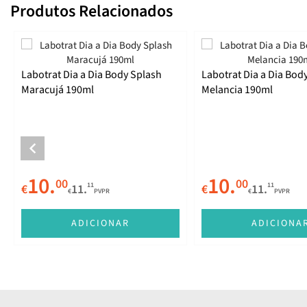
Produtos Relacionados
Labotrat Dia a Dia Body Splash
Labotrat Dia a Dia Bod
Maracujá 190ml
Melancia 190ml
10.
10.
00
00
11
11
€
11.
€
11.
€
PVPR
€
PVPR
ADICIONAR
ADICIONA