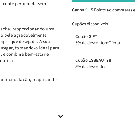
avemente perfumada sem
Ganha
9
LS Points ao comprares e
Cupões disponíveis
stache, proporcionando uma
r a pele agradavelmente
Cupão
GIFT
mpre que desejado. A sua
5% de desconto + Oferta
rregar, tornando-o ideal para
 que combina bem-estar e
Cupão
LSBEAUTY8
rática.
8% de desconto
aior circulação, reaplicando