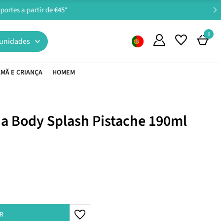
0
unidades
MÃ E CRIANÇA
HOMEM
Dia Body Splash Pistache 190ml
R