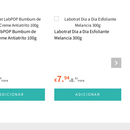
LabPOP Bumbum de
Labotrat Dia a Dia Esfoliante
eme Antiatrito 100g
Melancia 300g
7.
94
8
82
€
8.
PVPR
€
PVPR
ADICIONAR
ADICIONAR