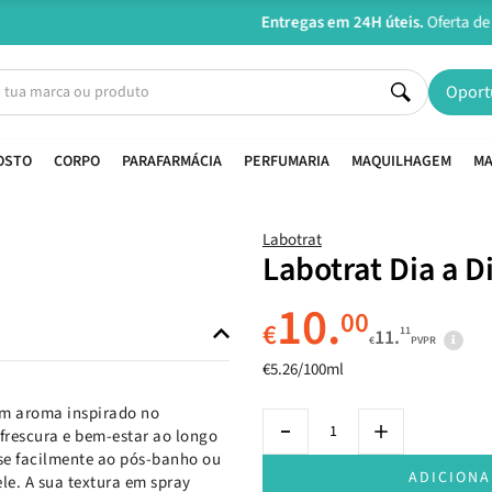
Entregas em 24H úteis.
Oferta de portes a partir de €45*
Oport
OSTO
CORPO
PARAFARMÁCIA
PERFUMARIA
MAQUILHAGEM
MA
Labotrat
Labotrat Dia a 
10.
00
€
11
11.
€
PVPR
€5.26/100ml
 um aroma inspirado no
frescura e bem-estar ao longo
-se facilmente ao pós-banho ou
ADICIONA
e. A sua textura em spray