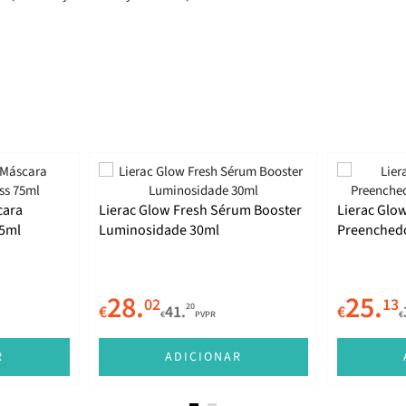
cara
Lierac Glow Fresh Sérum Booster
Lierac Glo
75ml
Luminosidade 30ml
Preenched
28.
25.
02
13
20
€
41.
€
€
PVPR
€
R
ADICIONAR