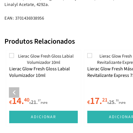
Linalyl Acetate, 4292a.
EAN: 3701436938956
Produtos Relacionados
Lierac Glow Fresh Gloss Labial
Lierac Glow Fresh Más
Volumizador 10ml
Revitalizante Express 
14.
17.
40
21
17
31
€
21.
€
25.
€
PVPR
€
PVPR
ADICIONAR
ADICIONA