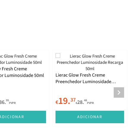
w Fresh Creme
Lierac Glow Fresh Creme
or Luminosidade 50ml
Preenchedor Luminosidade
Recarga 50ml
19.
37
95
48
36.
€
28.
PVPR
€
PVPR
ADICIONAR
ADICIONAR