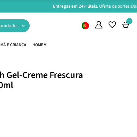
0
unidades
MÃ E CRIANÇA
HOMEM
sh Gel-Creme Frescura
0ml