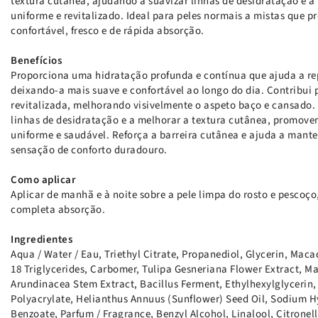
textura cutânea, ajudando a suavizar linhas de desidratação e 
uniforme e revitalizado. Ideal para peles normais a mistas que 
confortável, fresco e de rápida absorção.
Benefícios
Proporciona uma hidratação profunda e contínua que ajuda a repo
deixando-a mais suave e confortável ao longo do dia. Contribui
revitalizada, melhorando visivelmente o aspeto baço e cansado.
linhas de desidratação e a melhorar a textura cutânea, promo
uniforme e saudável. Reforça a barreira cutânea e ajuda a manter
sensação de conforto duradouro.
Como aplicar
Aplicar de manhã e à noite sobre a pele limpa do rosto e pesco
completa absorção.
Ingredientes
Aqua / Water / Eau, Triethyl Citrate, Propanediol, Glycerin, Maca
18 Triglycerides, Carbomer, Tulipa Gesneriana Flower Extract, 
Arundinacea Stem Extract, Bacillus Ferment, Ethylhexylglyceri
Polyacrylate, Helianthus Annuus (Sunflower) Seed Oil, Sodium 
Benzoate, Parfum / Fragrance, Benzyl Alcohol, Linalool, Citronel