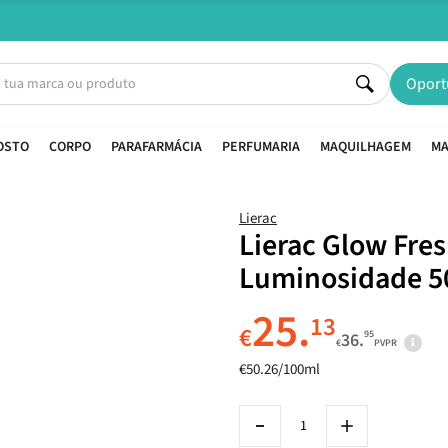
Entregas em 24H úteis.
Oferta de portes a partir de €45*
Oport
OSTO
CORPO
PARAFARMÁCIA
PERFUMARIA
MAQUILHAGEM
MA
Lierac
Lierac Glow Fre
Luminosidade 5
25.
13
€
95
36.
€
PVPR
€50.26/100ml