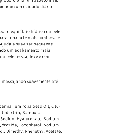
a proporcionar um aspeto mais
procuram um cuidado diário
r o equilíbrio hídrico da pele,
 para uma pele mais luminosa e
 Ajuda a suavizar pequenas
vendo um acabamento mais
 a pele fresca, leve e com
ço, massajando suavemente até
damia Ternifolia Seed Oil, C10-
Maltodextrin, Bambusa
n, Sodium Hyaluronate, Sodium
Hydroxide, Tocopherol, Sodium
lol, Dimethyl Phenethyl Acetate,