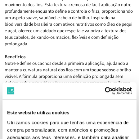
movimento dos fios. Esta textura cremosa de fácil aplicação nutre
profundamente enquanto define e controla o frizz, proporcionando
um aspeto suave, saudável e cheio de brilho. Inspirado na
biodiversidade brasileira com ativos nutritivos como óleo de pequi
e açaí, oferece um cuidado que respeita e valoriza a textura dos
teus cabelos, deixando-os macios, flexíveis e com definição
prolongada.
Benefícios
Nutre e define os cachos desde a primeira aplicação, ajudando a
manter a curvatura natural dos fios com um toque sedoso e brilho
visível. A fórmula proporciona uma definição prolongada sem
rigidez, reduzindo o frizz e favorecendo um acabamento uniforme,
flexível e cheio de movimento que faz com que os teus cabelos
pareçam mais saudáveis e alinhados ao longo do dia.
Como aplicar
Este website utiliza cookies
Espalhar no cabelo húmido, mecha por mecha uma quantidade do
creme equivalente ao tamanho de uma moeda, ajustar conforme a
Utilizamos cookies para que tenhas uma experiência de
textura e o comprimento dos fios.
compra personalizada, com anúncios e promoções
adequados aos teus interesses, e também para analisar