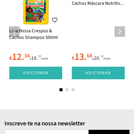
Cachos Máscara Nutritiva
450g
Lola Bossa Crespos &
Cachos Shampoo 500ml
12.
13.
34
68
15
12
€
18.
€
20.
€
PVPR
€
PVPR
ADICIONAR
ADICIONAR
Inscreve-te na nossa newsletter