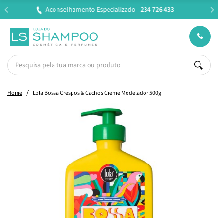
Entregas em 24H úteis.
Oferta de portes a partir de €45*
Home
Lola Bossa Crespos & Cachos Creme Modelador 500g