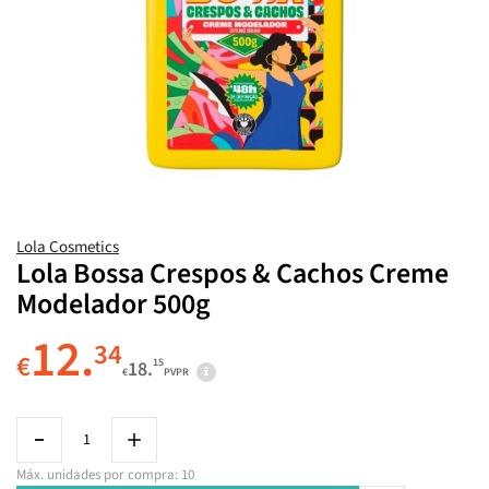
Lola Cosmetics
Lola Bossa Crespos & Cachos Creme
Modelador 500g
12.
34
€
15
18.
€
PVPR
Máx. unidades por compra: 10