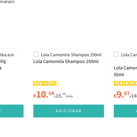
inalool.
Lola Camomila Shampoo 250ml
a
Lola Camom
50ml
10.
9.
64
87
65
€
15.
€
14
€
PVPR
€
R
ADICIONAR