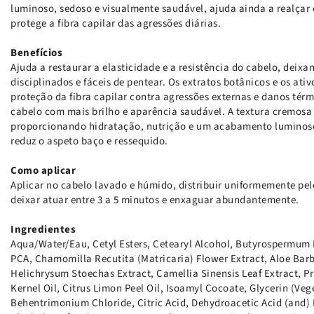
luminoso, sedoso e visualmente saudável, ajuda ainda a realçar 
protege a fibra capilar das agressões diárias.
Benefícios
Ajuda a restaurar a elasticidade e a resistência do cabelo, deixa
disciplinados e fáceis de pentear. Os extratos botânicos e os at
proteção da fibra capilar contra agressões externas e danos tér
cabelo com mais brilho e aparência saudável. A textura cremosa 
proporcionando hidratação, nutrição e um acabamento luminoso q
reduz o aspeto baço e ressequido.
Como aplicar
Aplicar no cabelo lavado e húmido, distribuir uniformemente pe
deixar atuar entre 3 a 5 minutos e enxaguar abundantemente.
Ingredientes
Aqua/Water/Eau, Cetyl Esters, Cetearyl Alcohol, Butyrospermum 
PCA, Chamomilla Recutita (Matricaria) Flower Extract, Aloe Barb
Helichrysum Stoechas Extract, Camellia Sinensis Leaf Extract, P
Kernel Oil, Citrus Limon Peel Oil, Isoamyl Cocoate, Glycerin (Veg
Behentrimonium Chloride, Citric Acid, Dehydroacetic Acid (and) 