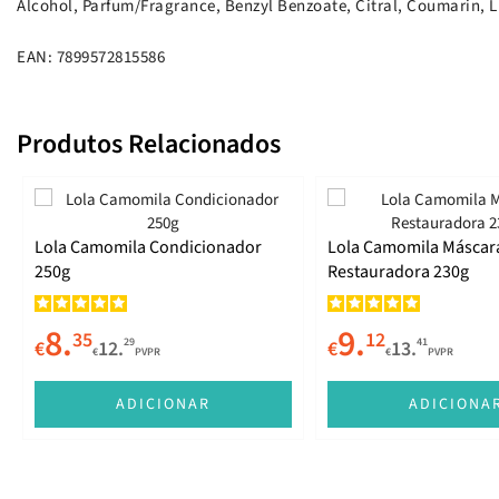
Alcohol, Parfum/Fragrance, Benzyl Benzoate, Citral, Coumarin, L
EAN: 7899572815586
Produtos Relacionados
Lola Camomila Condicionador
Lola Camomila Máscar
250g
Restauradora 230g
8.
9.
35
12
29
41
€
12.
€
13.
€
PVPR
€
PVPR
ADICIONAR
ADICIONA