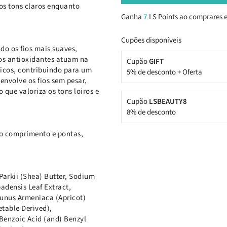
os tons claros enquanto
Ganha
7
LS Points ao comprares e
Cupões disponíveis
ndo os fios mais suaves,
ivos antioxidantes atuam na
Cupão
GIFT
micos, contribuindo para um
5% de desconto + Oferta
envolve os fios sem pesar,
ue valoriza os tons loiros e
Cupão
LSBEAUTY8
8% de desconto
lo comprimento e pontas,
Parkii (Shea) Butter, Sodium
adensis Leaf Extract,
runus Armeniaca (Apricot)
etable Derived),
Benzoic Acid (and) Benzyl