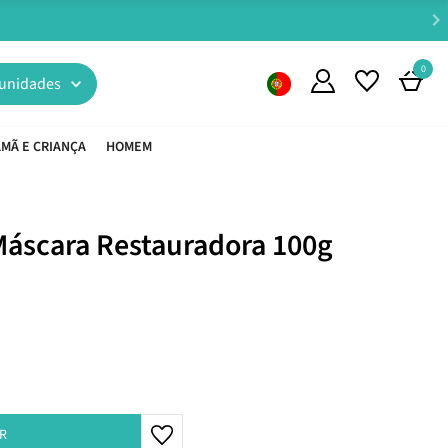
0
unidades
MÃ E CRIANÇA
HOMEM
áscara Restauradora 100g
R