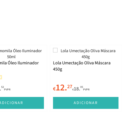
ila Óleo Iluminador
Lola Umectação Oliva Máscara
450g
12.
27
52
05
.
€
18.
PVPR
€
PVPR
ADICIONAR
ADICIONAR