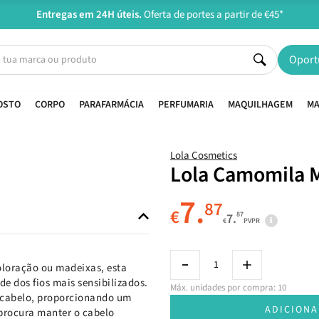
Entregas em 24H úteis.
Oferta de portes a partir de €45*
Oport
OSTO
CORPO
PARAFARMÁCIA
PERFUMARIA
MAQUILHAGEM
MA
Lola Cosmetics
Lola Camomila M
7.
87
€
87
7.
€
PVPR
oloração ou madeixas, esta
e dos fios mais sensibilizados.
Máx. unidades por compra: 10
o cabelo, proporcionando um
ADICIONA
procura manter o cabelo