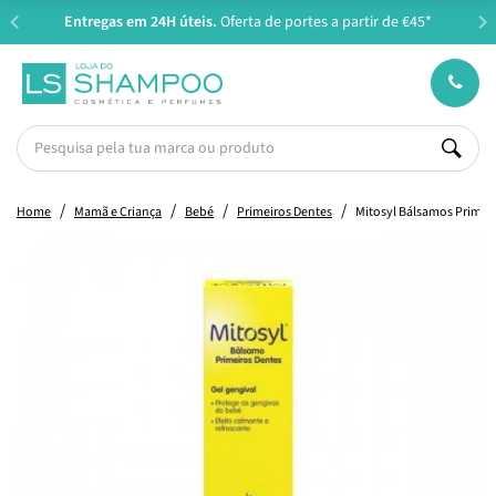
Entregas em 24H úteis.
Oferta de portes a partir de €45*
Home
Mamã e Criança
Bebé
Primeiros Dentes
Mitosyl Bálsamos Primei