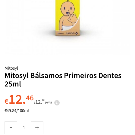
Mitosyl
Mitosyl Bálsamos Primeiros Dentes
25ml
12.
46
€
85
12.
€
PVPR
€49.84/100ml