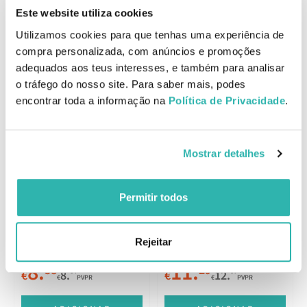
sórbico.
Este website utiliza cookies
Precauções
Utilizamos cookies para que tenhas uma experiência de
Não deve ser utilizado em casos de intolerância à proteína do leite
compra personalizada, com anúncios e promoções
de vaca.
adequados aos teus interesses, e também para analisar
EAN: 8470003731751
o tráfego do nosso site. Para saber mais, podes
encontrar toda a informação na
Política de Privacidade
.
Produtos Relacionados
Mostrar detalhes
Mitosyl Pomada Protetora
Melhor Preço
Permitir todos
65g
Mitosyl Pomada Protetora
145g
Rejeitar
8.
11.
38
29
64
07
€
8.
€
12.
€
PVPR
€
PVPR