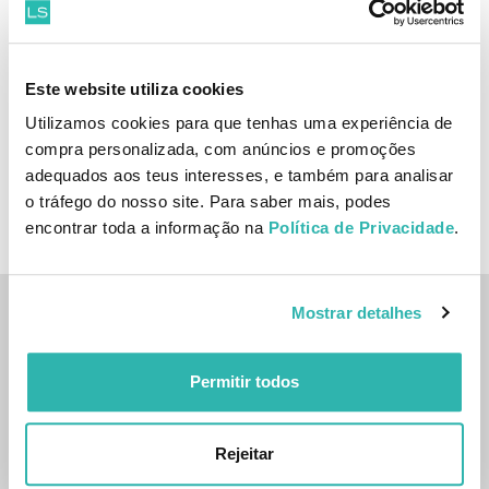
Ardell Heated Eyelash
Este website utiliza cookies
Curler
10.
Utilizamos cookies para que tenhas uma experiência de
88
80
€
12.
€
PVPR
compra personalizada, com anúncios e promoções
adequados aos teus interesses, e também para analisar
ADICIONAR
o tráfego do nosso site. Para saber mais, podes
encontrar toda a informação na
Política de Privacidade
.
Mostrar detalhes
Inscreve-te na nossa newsletter
SUBSCREVER
Permitir todos
Sim, desejo receber a newsletter da lojashampoo.pt com
Rejeitar
novidades, cupões e conteúdos personalizados.