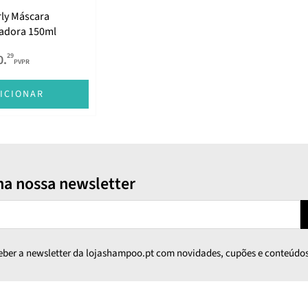
rly Máscara
adora 150ml
29
0.
PVPR
ICIONAR
na nossa newsletter
ceber a newsletter da lojashampoo.pt com novidades, cupões e conteúdos