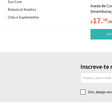
Sun Care
Aveda Be Cu
Botanical Kinetics
Desembaraç
Chás e Suplementos
17.
98
€
4
€
Be Curly Advanced
Cuidados de Rosto
AD
Cherry Almond
Invati Advanced
Damage Remedy
Color Control
Inscreve-te 
Shampure
Be Curly
Pure Abundance
Sim, desejo re
Sap Moss
Botanical Repair
Rosemary Mint