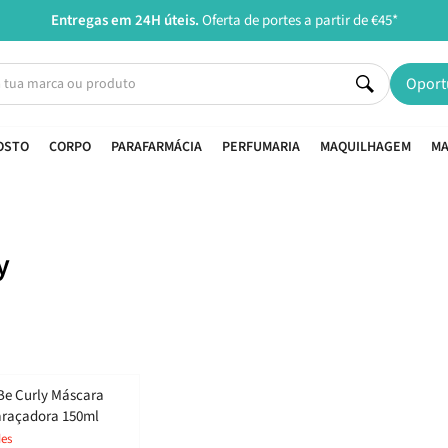
Entregas em 24H úteis.
Oferta de portes a partir de €45*
Oport
OSTO
CORPO
PARAFARMÁCIA
PERFUMARIA
MAQUILHAGEM
MA
y
des