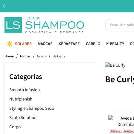
SOLARES
MARCAS
KÉRASTASE
CABELO
K-BEAUTY
R
Home
Marcas
Aveda
Be Curly
Categorias
Be Curl
Smooth Infusion
Nutriplenish
Styling e Shampoo Seco
Scalp Solutions
Corpo
Últimas Unida