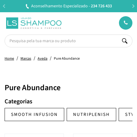
cializado -
234 726 433
Entregas em 24H úteis.
Ofert
Home
Marcas
Aveda
Pure Abundance
Pure Abundance
Categorias
SMOOTH INFUSION
NUTRIPLENISH
STYL