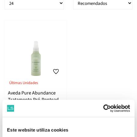
Últimas Unidades
Aveda Pure Abundance
Tratamento Pré-Penteado
100ml
16.
75
63
€
36.
€
PVPR
ADICIONAR
Este website utiliza cookies