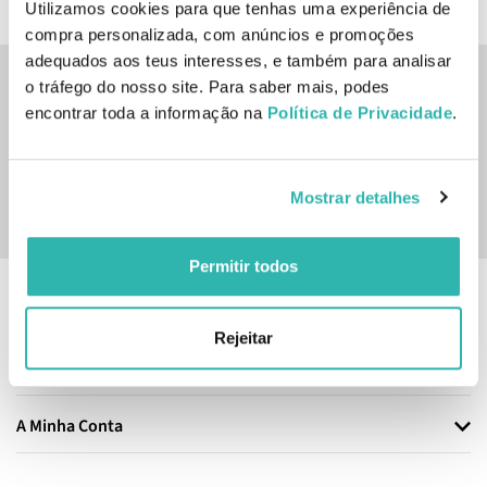
Utilizamos cookies para que tenhas uma experiência de
compra personalizada, com anúncios e promoções
adequados aos teus interesses, e também para analisar
o tráfego do nosso site. Para saber mais, podes
Inscreve-te na nossa newsletter
encontrar toda a informação na
Política de Privacidade
.
SUBSCREVER
Mostrar detalhes
Sim, desejo receber a newsletter da lojashampoo.pt com
novidades, cupões e conteúdos personalizados.
Permitir todos
Informação
Rejeitar
Atendimento
A Minha Conta