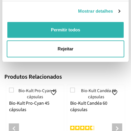
Precauções
Mostrar detalhes
Não exceder a dose diária recomendada. Este suplemento não deve
ser utilizado como substituto de um regime alimentar variado e
equilibrado, bem como de um modo de vida saudável. Manter fora
Permitir todos
do alcance das crianças.
EAN: 5027314502544
Rejeitar
Comentários
Produtos Relacionados
Bio-Kult Pro-Cyan 45
Bio-Kult Candéa 60
cápsulas
cápsulas