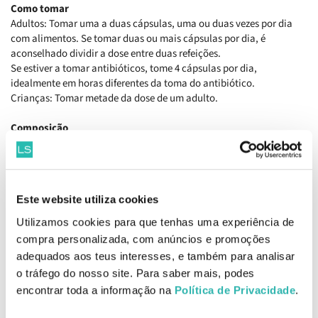
Como tomar
Adultos: Tomar uma a duas cápsulas, uma ou duas vezes por dia
com alimentos. Se tomar duas ou mais cápsulas por dia, é
aconselhado dividir a dose entre duas refeições.
Se estiver a tomar antibióticos, tome 4 cápsulas por dia,
idealmente em horas diferentes da toma do antibiótico.
Crianças: Tomar metade da dose de um adulto.
Composição
Bacillus subtilis PXN 21; Bifidobacterium bifidum PXN 23;
Bifidobacterium breve PXN 25; Bifidobacterium infantis PXN 27;
Bifidobacterium longum PXN 30; Lactobacillus acidophilus PXN 35;
Lactobacillus delbrueckii ssp. bulgaricus PXN 39; Lactobacillus
Este website utiliza cookies
casei PXN 37; Lactobacillus plantarum PXN 47; Lactobacillus
rhamnosus PXN 54; Lactobacillus helveticus PXN 45; Lactobacillus
Utilizamos cookies para que tenhas uma experiência de
salivarius PXN 57; Lactococcus lactis ssp. lactis PXN 63;
compra personalizada, com anúncios e promoções
Streptococcus thermophilus PXN 66; Celulose (agente de volume);
adequados aos teus interesses, e também para analisar
Cápsula vegetal (Hidroxipropilmetilcelulose).
o tráfego do nosso site. Para saber mais, podes
Cada cápsula contém o mínimo de 2 biliões de microrganismos
encontrar toda a informação na
Política de Privacidade
.
vivos por cápsula (2x109 CFU / cápsula), o equivalente a 10 biliões
de microrganismos vivos por grama (1x1010 UFC / grama).