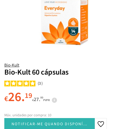
Bio-Kult
Bio-Kult 60 cápsulas
3
26.
19
€
00
27.
€
PVPR
Máx. unidades por compra: 10
NOTIFICAR-ME QUANDO DISPONÍVEL