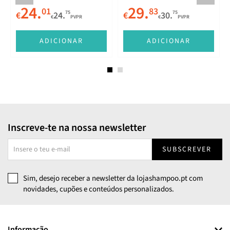
24.
29.
01
83
75
75
€
24.
€
30.
€
PVPR
€
PVPR
ADICIONAR
ADICIONAR
Inscreve-te na nossa newsletter
SUBSCREVER
Sim, desejo receber a newsletter da lojashampoo.pt com
novidades, cupões e conteúdos personalizados.
Informação