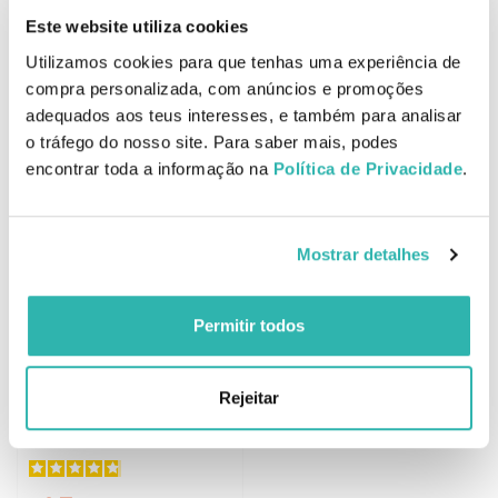
ADICIONAR
ADICIONAR
Este website utiliza cookies
Utilizamos cookies para que tenhas uma experiência de
compra personalizada, com anúncios e promoções
adequados aos teus interesses, e também para analisar
Bioactivo Q10 Forte 90
BioActvo Vitamina B12 60
o tráfego do nosso site. Para saber mais, podes
cápsulas
comprimidos
encontrar toda a informação na
Política de Privacidade
.
63.
22.
29
77
62
97
€
66.
€
23.
€
PVPR
€
PVPR
Mostrar detalhes
BREVEMENTE ONLINE
BREVEMENTE ONLINE
Permitir todos
Rejeitar
Bioactivo Melatonina 60
Comprimidos