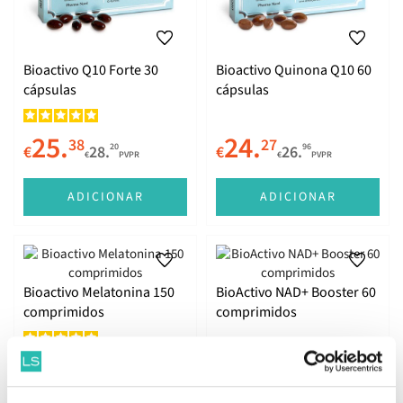
Bioactivo Q10 Forte 30
Bioactivo Quinona Q10 60
cápsulas
cápsulas
25.
24.
38
27
20
96
€
28.
€
26.
€
PVPR
€
PVPR
ADICIONAR
ADICIONAR
Bioactivo Melatonina 150
BioActivo NAD+ Booster 60
comprimidos
comprimidos
30.
26.
40
97
78
97
€
33.
€
29.
€
PVPR
€
PVPR