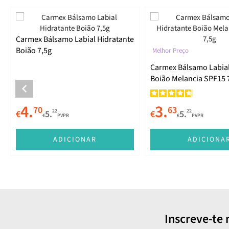
Carmex Bálsamo Labial Hidratante
Boião 7,5g
Melhor Preço
Carmex Bálsamo Labial
Boião Melancia SPF15 
4.
3.
70
63
22
22
€
5.
€
5.
€
PVPR
€
PVPR
ADICIONAR
ADICIONA
Inscreve-te 