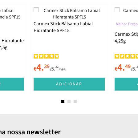
Carmex Stick Bálsamo Labial
Melhor Preço
Hidratante SPF15
Carmex Sti
 Hidratante
4,25g
7,5g
4.
4.
39
49
22
2
€
5.
€
5.
€
PVPR
€
R
ADICIONAR
na nossa newsletter