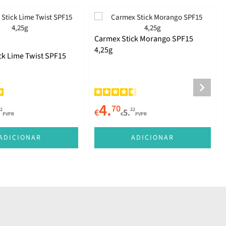
Carmex Stick Morango SPF15
4,25g
ck Lime Twist SPF15
4.
70
2
22
€
5.
PVPR
€
PVPR
ADICIONAR
ADICIONAR