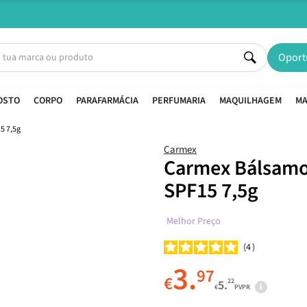
Entregas em 24H úteis.
Oferta de portes a partir de €45*
Oport
OSTO
CORPO
PARAFARMÁCIA
PERFUMARIA
MAQUILHAGEM
MA
5 7,5g
Carmex
Carmex Bálsamo 
SPF15 7,5g
Melhor Preço
4
3.
97
€
22
5.
€
PVPR