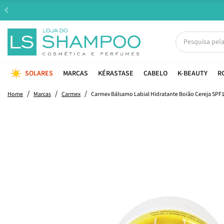
SOLARES
MARCAS
KÉRASTASE
CABELO
K-BEAUTY
R
Home
Marcas
Carmex
Carmex Bálsamo Labial Hidratante Boião Cereja SPF1