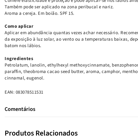
Confere elasticidade e proteção e pode aplicar-se nos lábios ant
Também pode ser aplicado na zona peribucal e nariz.
Aroma a cereja. Em boião. SPF 15.
Como aplicar
Aplicar em abundância quantas vezes achar necessário. Recomen
da exposição à luz solar, ao vento ou a temperaturas baixas, dep
batom nos lábios.
Ingredientes
Petrolatum, lanolin, ethylhexyl methoxycinnamate, benzophenone-
paraffin, theobroma cacao seed butter, aroma, camphor, menthol
cinnamal, eugenol.
EAN: 083078511531
Comentários
Produtos Relacionados