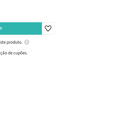
R
ste produto.
ação de cupões.