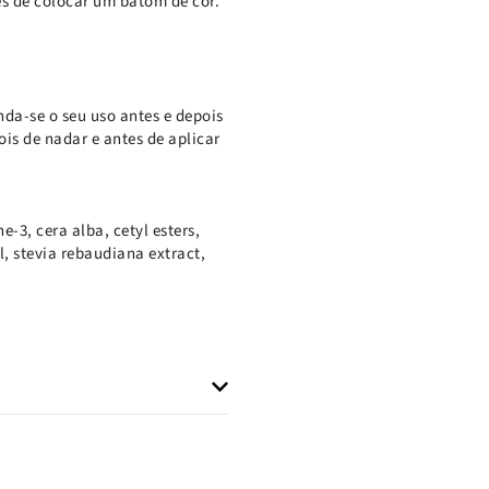
es de colocar um batom de cor.
da-se o seu uso antes e depois
ois de nadar e antes de aplicar
3, cera alba, cetyl esters,
, stevia rebaudiana extract,