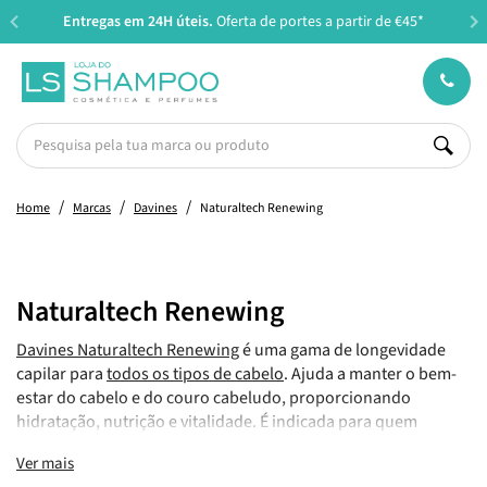
Entregas em 24H úteis.
Oferta de portes a partir de €45*
Home
Marcas
Davines
Naturaltech Renewing
Naturaltech Renewing
Davines Naturaltech Renewing
é uma gama de longevidade
capilar para
todos os tipos de cabelo
. Ajuda a manter o bem-
estar do cabelo e do couro cabeludo, proporcionando
hidratação, nutrição e vitalidade. É indicada para quem
procura uma rotina equilibrada, preventiva e sensorial, capaz
Ver mais
de cuidar da fibra e da raiz ao mesmo tempo. Pode ser