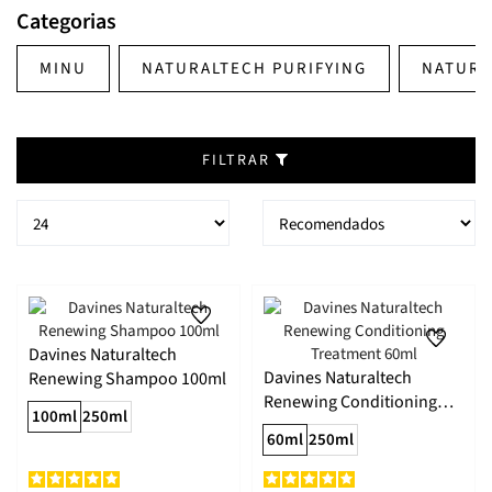
integrada em rotinas de manutenção, especialmente quando
Categorias
o objetivo é preservar a beleza natural do cabelo, melhorar o
conforto do couro cabeludo e manter os fios com aspeto
MINU
NATURALTECH PURIFYING
NATURA
saudável.
FILTRAR
Davines Naturaltech
Davines Naturaltech
Renewing Shampoo 100ml
Renewing Conditioning
100ml
250ml
Treatment 60ml
60ml
250ml