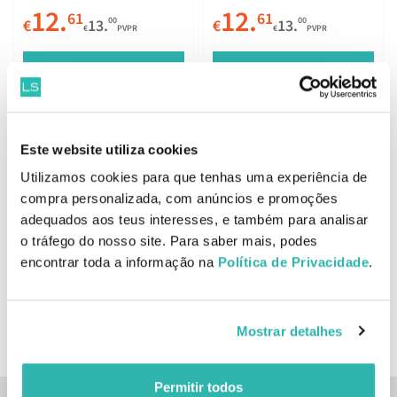
12.
12.
61
61
00
00
€
13.
€
13.
€
PVPR
€
PVPR
ADICIONAR
ADICIONAR
Este website utiliza cookies
Utilizamos cookies para que tenhas uma experiência de
Últimas Unidades
compra personalizada, com anúncios e promoções
Davines Naturaltech
adequados aos teus interesses, e também para analisar
Renewing Serum
o tráfego do nosso site. Para saber mais, podes
Superactive 100ml
34.
97
encontrar toda a informação na
Política de Privacidade
.
80
€
76.
€
PVPR
ADICIONAR
Mostrar detalhes
Permitir todos