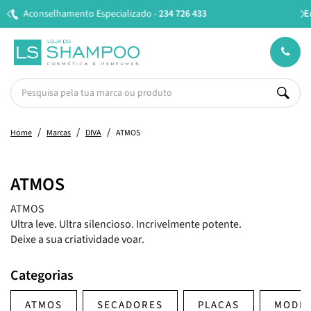
34 726 433
Entregas em 24H úteis.
Oferta de portes a
Home
Marcas
DIVA
ATMOS
ATMOS
ATMOS
Ultra leve. Ultra silencioso. Incrivelmente potente.
Deixe a sua criatividade voar.
Categorias
ATMOS
SECADORES
PLACAS
MODE