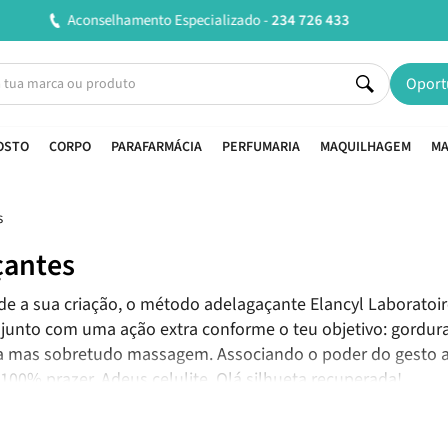
Entregas em 24H úteis.
Oferta de portes a partir de
Oport
OSTO
CORPO
PARAFARMÁCIA
PERFUMARIA
MAQUILHAGEM
MA
çantes
de a sua criação, o método adelagaçante Elancyl Laboratoir
 junto com uma ação extra conforme o teu objetivo: gordura l
 mas sobretudo massagem. Associando o poder do gesto aos
 100% prazer. Adeus celulite. Olá silhueta recuperada!