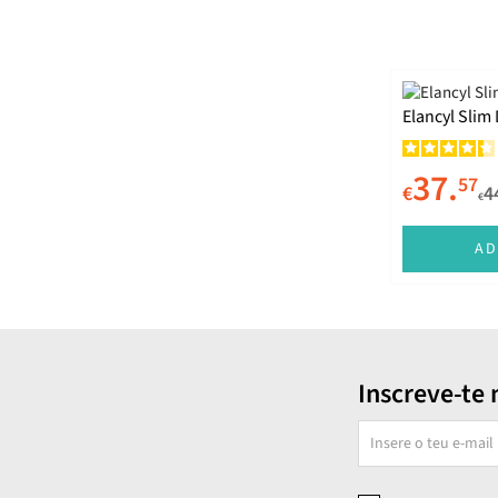
Elancyl Slim
37.
57
€
4
€
AD
Inscreve-te 