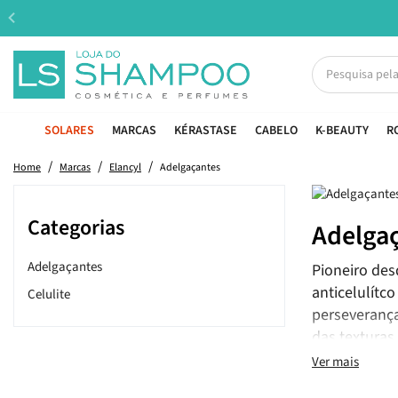
SOLARES
MARCAS
KÉRASTASE
CABELO
K-BEAUTY
R
Home
Marcas
Elancyl
Adelgaçantes
Categorias
Adelga
Adelgaçantes
Pioneiro des
anticelulítco
Celulite
perseverança
das texturas
Ver mais