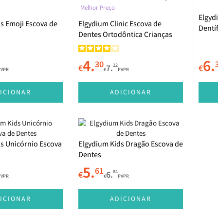
Melhor Preço
Elgyd
s Emoji Escova de
Elgydium Clinic Escova de
Dentí
Dentes Ortodôntica Crianças
a 12 
4.
6.
30
22
€
7.
€
PVPR
€
PVPR
ICIONAR
ADICIONAR
s Unicórnio Escova
Elgydium Kids Dragão Escova de
Dentes
5.
61
84
€
6.
PVPR
€
PVPR
ICIONAR
ADICIONAR