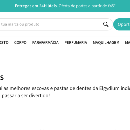
Entregas em 24H úteis.
Oferta de portes a partir de €45*
Oport
OSTO
CORPO
PARAFARMÁCIA
PERFUMARIA
MAQUILHAGEM
MA
s
i as melhores escovas e pastas de dentes da Elgydium indic
 passar a ser divertido!