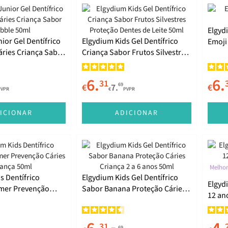
Elgydi
ior Gel Dentífrico
Elgydium Kids Gel Dentífrico
Emoji
ries Criança Sabor
Criança Sabor Frutos Silvestres
Proteção Dentes de Leite 50ml
6.
6.
31
69
€
7.
€
PVPR
€
PVPR
ICIONAR
ADICIONAR
Melhor
s Dentífrico
Elgydium Kids Gel Dentífrico
Elgyd
imer Prevenção
Sabor Banana Proteção Cáries
12 an
ça 50ml
Criança 2 a 6 anos 50ml
31
69