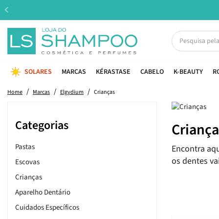
SOLARES
MARCAS
KÉRASTASE
CABELO
K-BEAUTY
R
Home
Marcas
Elgydium
Crianças
Categorias
Criança
Pastas
Encontra aqu
os dentes vai
Escovas
Crianças
Aparelho Dentário
Cuidados Específicos