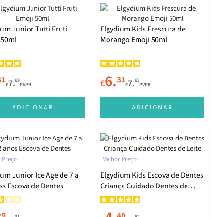
um Junior Tutti Fruti
Elgydium Kids Frescura de
 50ml
Morango Emoji 50ml
6.
31
31
69
69
7.
€
7.
€
PVPR
€
PVPR
ADICIONAR
ADICIONAR
 Preço
Melhor Preço
ium Junior Ice Age de 7 a
Elgydium Kids Escova de Dentes
os Escova de Dentes
Criança Cuidado Dentes de
Leite
29
40
31
62