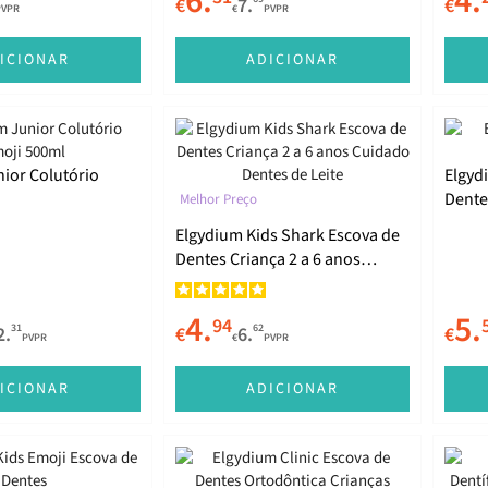
6.
4.
€
7.
€
PVPR
€
PVPR
ICIONAR
ADICIONAR
ior Colutório
Elgyd
Dente
Melhor Preço
Elgydium Kids Shark Escova de
Dentes Criança 2 a 6 anos
Cuidado Dentes de Leite
4.
5.
94
31
62
2.
€
6.
€
PVPR
€
PVPR
ICIONAR
ADICIONAR