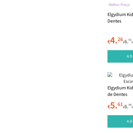
Melhor Preço
Elgydium Kid
Dentes
4.
26
62
€
6.
€
AD
Elgydium Kid
de Dentes
5.
61
84
€
6.
€
AD