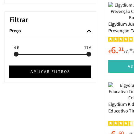
Filtrar
Elgydium Jun
Preço
Prevenção Cá
Bubble 50ml
6.
4
€
11
€
31
69
€
7.
€
AD
APLICAR FILTROS
Elgydium Kid
Educativo T
Cáries Crian
60
05