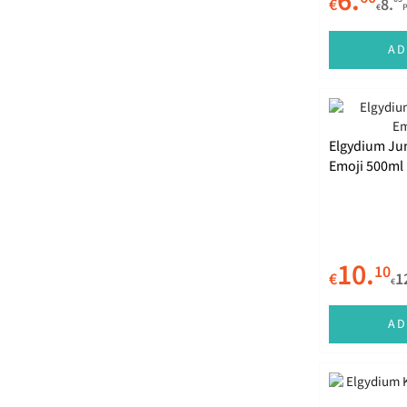
6.
€
8.
€
AD
Elgydium Jun
Emoji 500ml
10.
10
€
1
€
AD