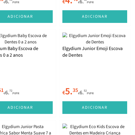
4.
6.
€
6.
€
PVPR
€
PVPR
ADICIONAR
ADICIONAR
ium Baby Escova de
Elgydium Junior Emoji Escova
s 0 a 2 anos
de Dentes
5.
51
35
72
52
6.
€
6.
€
PVPR
€
PVPR
ADICIONAR
ADICIONAR