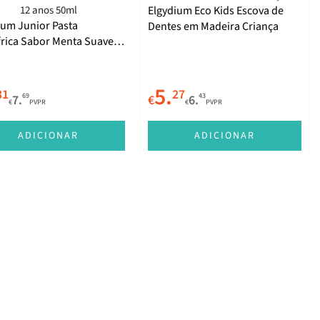
Elgydium Eco Kids Escova de
ium Junior Pasta
Dentes em Madeira Criança
frica Sabor Menta Suave 7
anos 50ml
5.
31
27
69
43
7.
€
6.
€
PVPR
€
PVPR
ADICIONAR
ADICIONAR