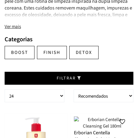
pele com uma rotina de limpeza inspirada na dupla limpeza
coreana. Estes cuidados removem maquilhagem, impurezas e
excesso de oleosidade, deixando a pele mais fresca, limpa e
luminosa, enquanto ajudam a revelar uma tez saudável e
Ver mais
revitalizada.
Categorias
BOOST
FINISH
DETOX
FILTRAR
Erborian Centella