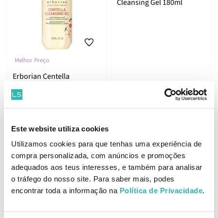
Cleansing Gel 180ml
Melhor Preço
Erborian Centella
Cleansing Oil 180ml
21.
22.
99
88
32
34
€
34.
€
31.
€
PVPR
€
PVPR
Este website utiliza cookies
Utilizamos cookies para que tenhas uma experiência de
ADICIONAR
ADICIONAR
compra personalizada, com anúncios e promoções
adequados aos teus interesses, e também para analisar
o tráfego do nosso site. Para saber mais, podes
encontrar toda a informação na
Política de Privacidade
.
Erborian Centella SOS
Patch Gel 9ml