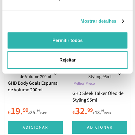
Melhor Preço
GHD Rehab Tratamento
GHD Dramatic Ending
Avançado para Pontas
Mostrar detalhes
Sérum de Finalização 30ml
Duplas 100ml
32.
19.
99
99
92
16
€
39.
€
25.
€
PVPR
€
PVPR
Permitir todos
ADICIONAR
ADICIONAR
Rejeitar
GHD Body Goals Espuma
Melhor Preço
de Volume 200ml
GHD Sleek Talker Óleo de
Styling 95ml
19.
32.
99
99
16
93
€
25.
€
43.
€
PVPR
€
PVPR
ADICIONAR
ADICIONAR