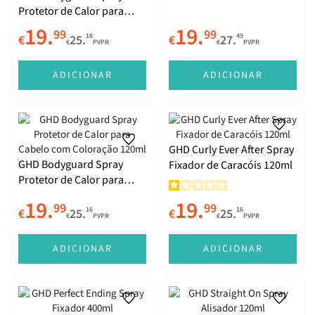
Protetor de Calor para
Cabelo Finos 120ml
19.
19.
99
99
16
49
€
25.
€
27.
€
PVPR
€
PVPR
ADICIONAR
ADICIONAR
GHD Curly Ever After Spray
GHD Bodyguard Spray
Fixador de Caracóis 120ml
Protetor de Calor para
Cabelo com Coloração
19.
19.
99
99
120ml
16
16
€
25.
€
25.
€
PVPR
€
PVPR
ADICIONAR
ADICIONAR