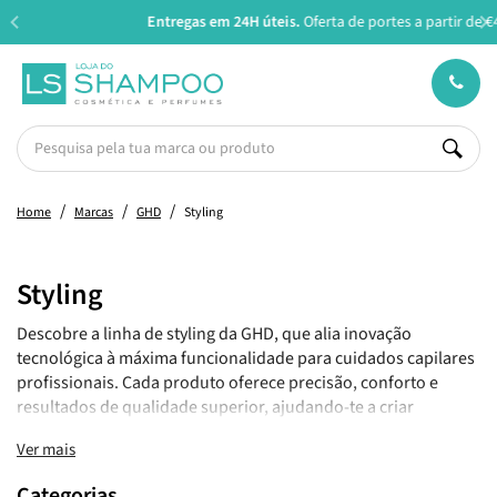
Entregas em 24H úteis.
Oferta de portes a partir de €45*
Home
Marcas
GHD
Styling
Styling
Descobre a linha de styling da GHD, que alia inovação
tecnológica à máxima funcionalidade para cuidados capilares
profissionais. Cada produto oferece precisão, conforto e
resultados de qualidade superior, ajudando-te a criar
penteados deslumbrantes com praticidade e proteção para o
Ver mais
teu cabelo.
Categorias