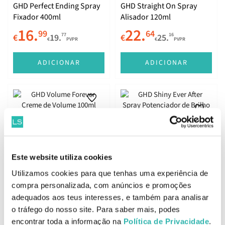
GHD Perfect Ending Spray
GHD Straight On Spray
Fixador 400ml
Alisador 120ml
16.
22.
99
64
77
16
€
19.
€
25.
€
PVPR
€
PVPR
ADICIONAR
ADICIONAR
GHD Volume Forever
GHD Shiny Ever After Spray
Creme de Volume 100ml
Potenciador de Brilho
100ml
22.
15.
64
99
16
88
€
25.
€
18.
Este website utiliza cookies
€
PVPR
€
PVPR
Utilizamos cookies para que tenhas uma experiência de
ADICIONAR
ADICIONAR
compra personalizada, com anúncios e promoções
adequados aos teus interesses, e também para analisar
o tráfego do nosso site. Para saber mais, podes
encontrar toda a informação na
Política de Privacidade
.