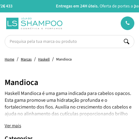
Entregas em 24H úteis.
Oferta de portes a partir de €45*
Home
Marcas
Haskell
Mandioca
Mandioca
Haskell Mandioca é uma gama indicada para cabelos opacos.
Esta gama promove uma hidratação profunda e o
fortalecimento dos fios. Auxilia no crescimento dos cabelos e
ajuda no alinhamento das cutículas proporcionando brilho
intenso. Os produtos Haskell Mandioca contêm Extrato de
Ver mais
mandioca e Óleo de rícino (óleo de mamona).
Categorias