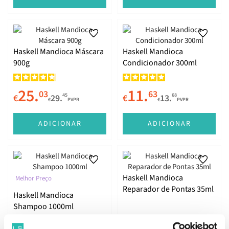
Haskell Mandioca Máscara
Haskell Mandioca
900g
Condicionador 300ml
25.
11.
03
63
45
68
€
29.
€
13.
€
PVPR
€
PVPR
ADICIONAR
ADICIONAR
Haskell Mandioca
Melhor Preço
Reparador de Pontas 35ml
Haskell Mandioca
Shampoo 1000ml