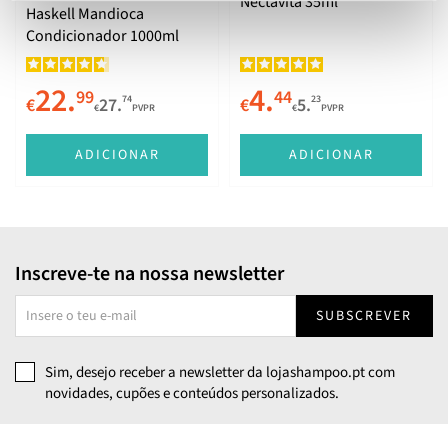
Nectavita 35ml
Haskell Mandioca
Condicionador 1000ml
22.
4.
99
44
74
23
€
27.
€
5.
€
PVPR
€
PVPR
ADICIONAR
ADICIONAR
Inscreve-te na nossa newsletter
SUBSCREVER
Sim, desejo receber a newsletter da lojashampoo.pt com
novidades, cupões e conteúdos personalizados.