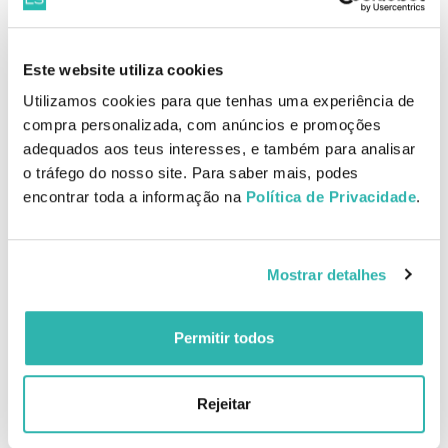
25.
10.
03
26
45
07
€
29.
€
12.
€
PVPR
€
PVPR
Este website utiliza cookies
ADICIONAR
ADICIONAR
Utilizamos cookies para que tenhas uma experiência de
compra personalizada, com anúncios e promoções
adequados aos teus interesses, e também para analisar
o tráfego do nosso site. Para saber mais, podes
Haskell Mandioca Ativador
Haskell Mandioca Leave In
encontrar toda a informação na
Política de Privacidade
.
De Cachos 240g
150g
12.
11.
27
79
44
87
€
14.
€
13.
Mostrar detalhes
€
PVPR
€
PVPR
ADICIONAR
ADICIONAR
Permitir todos
Rejeitar
Haskell Mandioca
Melhor Preço