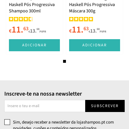
Haskell Pós Progressiva
Haskell Pós Progressiva
Shampoo 300ml
Máscara 300g
11.
11.
63
63
68
68
€
13.
€
13.
€
PVPR
€
PVPR
ADICIONAR
ADICIONAR
Inscreve-te na nossa newsletter
SUBSCREVER
Sim, desejo receber a newsletter da lojashampoo.pt com
novidades, cupões e conteúdos personalizados.