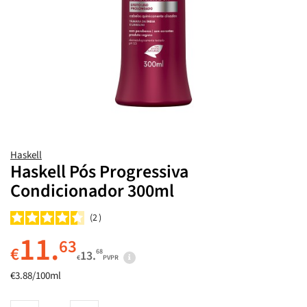
Haskell
Haskell Pós Progressiva
Condicionador 300ml
2
11.
63
€
68
13.
€
PVPR
€3.88/100ml