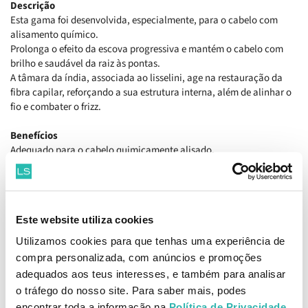
Descrição
Esta gama foi desenvolvida, especialmente, para o cabelo com
alisamento químico.
Prolonga o efeito da escova progressiva e mantém o cabelo com
brilho e saudável da raiz às pontas.
A tâmara da índia, associada ao lisselini, age na restauração da
fibra capilar, reforçando a sua estrutura interna, além de alinhar o
fio e combater o frizz.
Benefícios
Adequado para o cabelo quimicamente alisado.
Deixa os fios mais sedosos, sela as cutículas e reduzir o frizz.
Como aplicar
Após o uso do shampoo, aplicar o condicionador Pós-progressiva,
Este website utiliza cookies
uniformemente, do comprimento às pontas. Massajar suavemente
e deixar atuar por 1 minuto. Enxaguar bem.
Utilizamos cookies para que tenhas uma experiência de
compra personalizada, com anúncios e promoções
Ingredientes
adequados aos teus interesses, e também para analisar
Aqua (Water), Cetearyl Alcohol, Cetrimonium Chloride, Helianthus
o tráfego do nosso site. Para saber mais, podes
Annuus Seed Oil, Glycerin, Benzyl Alcohol, Dimethiconol, Parfum,
encontrar toda a informação na
Política de Privacidade
.