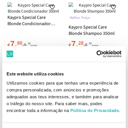
Kaypro Special Care
Melhor Preço
Blonde Condicionador
Kaypro Special Care
350ml
Blonde Shampoo 350ml
7.
7.
80
28
18
59
€
9.
€
8.
€
PVPR
€
PVPR
ADICIONAR
ADICIONAR
Este website utiliza cookies
Utilizamos cookies para que tenhas uma experiência de
Kaypro Special Care Argan
compra personalizada, com anúncios e promoções
Oil Mini Kit
Últimas Unidades
adequados aos teus interesses, e também para analisar
o tráfego do nosso site. Para saber mais, podes
Kaypro Special Care
encontrar toda a informação na
Política de Privacidade
.
Hyaluronic Fase 1
Shampoo Densificante
8.
4.
46
21
96
40
€
9.
€
8.
350ml
€
PVPR
€
PVPR