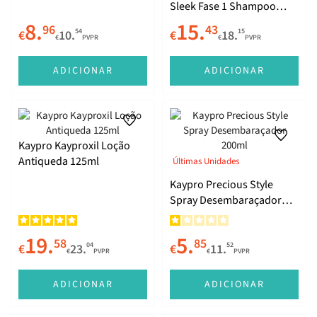
Sleek Fase 1 Shampoo
1000ml
8.
15.
96
43
54
15
€
10.
€
18.
€
PVPR
€
PVPR
ADICIONAR
ADICIONAR
Kaypro Kayproxil Loção
Antiqueda 125ml
Últimas Unidades
Kaypro Precious Style
Spray Desembaraçador
200ml
19.
5.
58
85
04
52
€
23.
€
11.
€
PVPR
€
PVPR
ADICIONAR
ADICIONAR