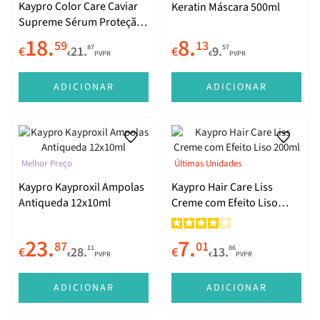
Kaypro Color Care Caviar
Keratin Máscara 500ml
Supreme Sérum Proteção
Special Care
de Cor 100ml
18.
8.
59
13
87
57
€
21.
€
9.
€
PVPR
€
PVPR
ADICIONAR
ADICIONAR
Melhor Preço
Últimas Unidades
Hair Care
Kaypro Kayproxil Ampolas
Kaypro Hair Care Liss
Antiqueda 12x10ml
Creme com Efeito Liso
200ml
23.
7.
87
01
11
86
€
28.
€
13.
€
PVPR
€
PVPR
ADICIONAR
ADICIONAR
Men's Care