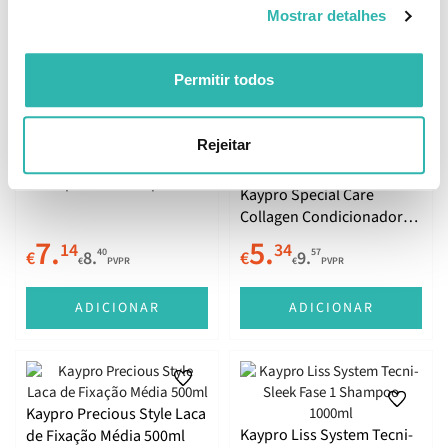
Mostrar detalhes
ADICIONAR
ADICIONAR
Permitir todos
Rejeitar
Kaypro Hair Care Frequent
Últimas Unidades
Shampoo Uso Frequente
Kaypro Special Care
350ml
Collagen Condicionador
350ml
7.
5.
14
34
40
57
€
8.
€
9.
€
PVPR
€
PVPR
ADICIONAR
ADICIONAR
Kaypro Precious Style Laca
Kaypro Liss System Tecni-
de Fixação Média 500ml