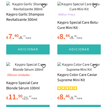
Kaypro Garlic Shampoo
Melhor Preço
Revitalizante 300ml
Kaypro Special Care Botu-
Cure Mini Kit
7.
8.
40
44
71
96
€
8.
€
9.
€
PVPR
€
PVPR
ADICIONAR
ADICIONAR
Kaypro Color Care Caviar
Últimas Unidades
Supreme Mini Kit
Kaypro Special Care
Blonde Sérum 100ml
11.
8.
90
46
87
96
€
21.
€
9.
€
PVPR
€
PVPR