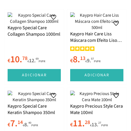
Kaypro Special Care
Kaypro Hair Care Liss
Collagen Shampoo 1000ml
Máscara com Efeito Liso
500ml
Precious Style
10.
8.
78
13
69
57
€
12.
€
9.
€
PVPR
€
PVPR
ADICIONAR
ADICIONAR
Color Care
Kaypro Special Care
Kaypro Precious Style Cera
Keratin Shampoo 350ml
Mate 100ml
7.
11.
14
28
40
27
€
8.
€
13.
€
PVPR
€
PVPR