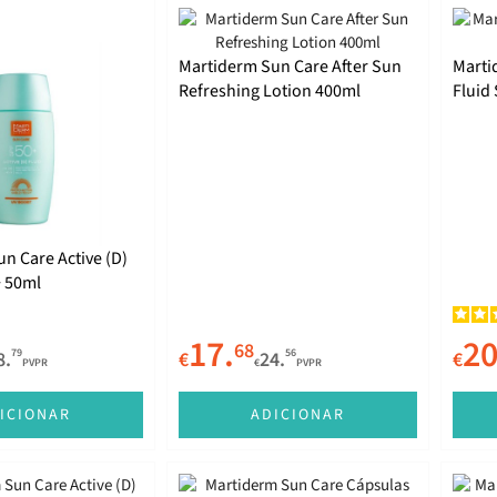
Martiderm Sun Care After Sun
Marti
Refreshing Lotion 400ml
Fluid
n Care Active (D)
+ 50ml
17.
20
68
79
56
8.
€
24.
€
PVPR
€
PVPR
ICIONAR
ADICIONAR