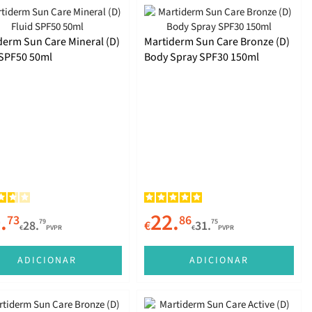
derm Sun Care Mineral (D)
Martiderm Sun Care Bronze (D)
 SPF50 50ml
Body Spray SPF30 150ml
.
22.
73
86
79
75
28.
€
31.
€
PVPR
€
PVPR
ADICIONAR
ADICIONAR