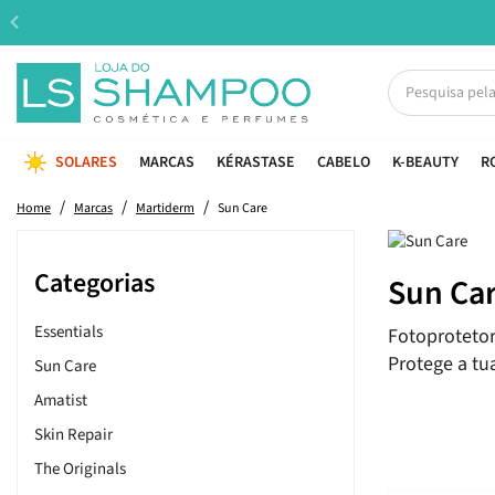
SOLARES
MARCAS
KÉRASTASE
CABELO
K-BEAUTY
R
Home
Marcas
Martiderm
Sun Care
Categorias
Sun Ca
Essentials
Fotoprotetore
Protege a tu
Sun Care
Amatist
Skin Repair
The Originals