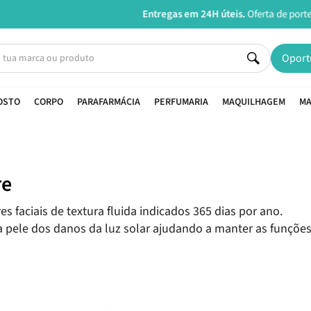
Entregas em 24H úteis.
Oferta de portes a partir de €45*
Oport
OSTO
CORPO
PARAFARMÁCIA
PERFUMARIA
MAQUILHAGEM
MA
re
s faciais de textura fluida indicados 365 dias por ano.
a pele dos danos da luz solar ajudando a manter as funções