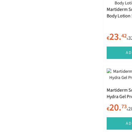
Martiderm Su
23.
42
€
3
€
AD
Martiderm Su
Hydra Gel Pr
SPF50+ 50ml
20.
73
€
2
€
AD