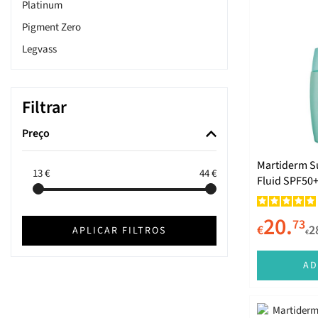
Platinum
Pigment Zero
Legvass
Hair System
Driosec
Filtrar
Body Care
Preço
Black Diamond
Acniover
Martiderm Su
13
€
44
€
Fluid SPF50
Shots
20.
73
€
2
APLICAR FILTROS
€
AD