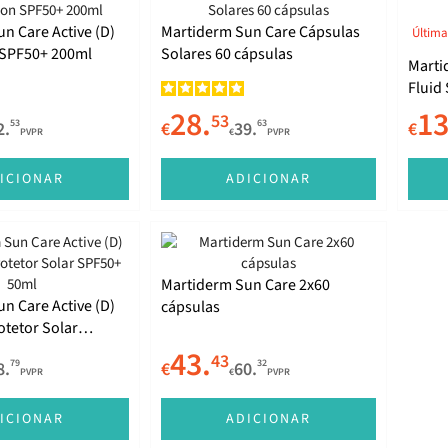
n Care Active (D)
Martiderm Sun Care Cápsulas
Última
Body Lotion SPF50+ 200ml
Solares 60 cápsulas
Marti
Fluid
28.
13
53
53
63
2.
€
39.
€
PVPR
€
PVPR
ICIONAR
ADICIONAR
Martiderm Sun Care 2x60
n Care Active (D)
cápsulas
otetor Solar
43.
43
79
32
8.
€
60.
PVPR
€
PVPR
ICIONAR
ADICIONAR