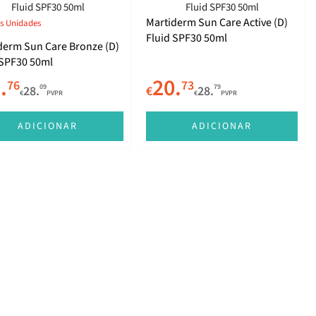
Martiderm Sun Care Active (D)
s Unidades
Fluid SPF30 50ml
derm Sun Care Bronze (D)
 SPF30 50ml
.
20.
76
73
09
79
28.
€
28.
€
PVPR
€
PVPR
ADICIONAR
ADICIONAR