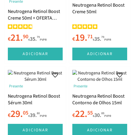
Presente
Neutrogena Retinol Boost
Neutrogena Retinol Boost
Creme 50ml
Creme 50ml + OFERTA
Contorno de Olhos 15ml
21.
19.
90
71
79
79
€
35.
€
35.
€
PVPR
€
PVPR
ADICIONAR
ADICIONAR
Presente
Presente
Neutrogena Retinol Boost
Neutrogena Retinol Boost
Sérum 30ml
Contorno de Olhos 15ml
29.
22.
05
55
80
89
€
39.
€
30.
€
PVPR
€
PVPR
ADICIONAR
ADICIONAR