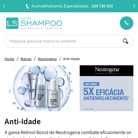
izado -
234 726 433
Entregas em 24H úteis.
Oferta de 
Home
Marcas
Neutrogena
Anti-Idade
Anti-Idade
A gama Retinol Boost de Neutrogena combate eficazmente os