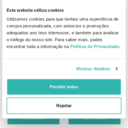
Creme Hidratante 50ml
Age Experts Pack
Este website utiliza cookies
26.
47.
12
31
79
67
€
35.
€
75.
Utilizamos cookies para que tenhas uma experiência de
€
PVPR
€
PVPR
compra personalizada, com anúncios e promoções
ADICIONAR
ADICIONAR
adequados aos teus interesses, e também para analisar
o tráfego do nosso site. Para saber mais, podes
encontrar toda a informação na
Política de Privacidade
.
Presente
Presente
Melhor Preço
Mostrar detalhes
Neutrogena Rotina Anti-
Neutrogena Collagen Bank
Age Dia Pack
Creme Hidratante SPF30
Permitir todos
50ml
18.
36.
05
20
79
66
€
35.
€
62.
€
PVPR
€
PVPR
Rejeitar
ADICIONAR
ADICIONAR