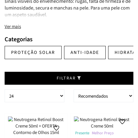
sinais visíveis do envelhecimento: rugas, falta de firmeza e de
luminosidade, secura e manchas na pele. Para uma pele com
um aspeto saudável.
Com Retinol Puro, uma forma eficaz de Vitamina A,
Ver mais
cientificamente comprovada por dermatologistas, que
aumenta a produção de colagénio e estimula a renovação
Categorias
celular da superfície da pele.
Inclui um creme de rosto com retinol, um serúm anti-idade,
PROTEÇÃO SOLAR
ANTI-IDADE
HIDRATA
um serúm anti-idade de noite e um creme contorno ocular.
FILTRAR
Presente
Melhor Preço