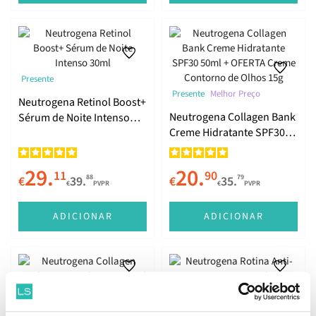
Presente
Presente
Melhor Preço
Neutrogena Retinol Boost+
Neutrogena Collagen Bank
Sérum de Noite Intenso
Creme Hidratante SPF30
30ml
50ml + OFERTA Creme
Contorno de Olhos 15g
29.
20.
11
90
88
79
€
39.
€
35.
€
PVPR
€
PVPR
ADICIONAR
ADICIONAR
Presente
Presente
Neutrogena Collagen Bank
Neutrogena Rotina Anti-