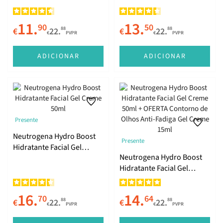
Água 50ml + Oferta
Contorno de Olhos Anti-
11.
13.
90
50
Fadiga Gel Creme 15ml
88
88
€
22.
€
22.
€
PVPR
€
PVPR
ADICIONAR
ADICIONAR
Presente
Neutrogena Hydro Boost
Presente
Hidratante Facial Gel
Neutrogena Hydro Boost
Creme 50ml
Hidratante Facial Gel
Creme 50ml + OFERTA
Contorno de Olhos Anti-
16.
14.
70
64
Fadiga Gel Creme 15ml
88
88
€
22.
€
22.
€
PVPR
€
PVPR