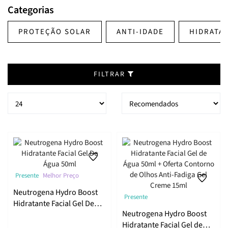
hidratação da pele ao longo do dia.
Categorias
Inclui um creme de rosto para pele normal a mista, um creme
de rosto para pele seca, um gel de limpeza facial, uma água
PROTEÇÃO SOLAR
ANTI-IDADE
HIDRATA
micelar, um creme de rosto para a noite, um creme contorno
ocular, um sérum hidratante e ainda coffrets para presentes
especiais.
FILTRAR
Presente
Melhor Preço
Neutrogena Hydro Boost
Presente
Hidratante Facial Gel De
Neutrogena Hydro Boost
Água 50ml
Hidratante Facial Gel de