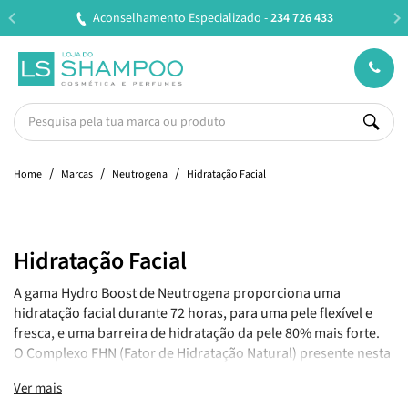
Aconselhamento Especializado -
234 726 433
E
Home
Marcas
Neutrogena
Hidratação Facial
Hidratação Facial
A gama Hydro Boost de Neutrogena proporciona uma
hidratação facial durante 72 horas, para uma pele flexível e
fresca, e uma barreira de hidratação da pele 80% mais forte.
O Complexo FHN (Fator de Hidratação Natural) presente nesta
gama é um conjunto de ingredientes presentes na pele (ácido
Ver mais
hialurónico, aminoácidos e eletrólitos) que ajudam a manter a