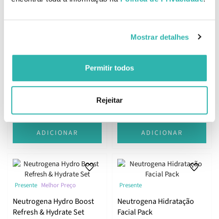
ADICIONAR
ADICIONAR
Mostrar detalhes
Presente
Presente
Permitir todos
Neutrogena Hydro Boost
Neutrogena Hydro Boost
Sérum de Niacinamida
Sérum Ultra-Hidratante
30ml
30ml
21.
21.
Rejeitar
10
10
90
90
€
28.
€
28.
€
PVPR
€
PVPR
ADICIONAR
ADICIONAR
Presente
Melhor Preço
Presente
Neutrogena Hydro Boost
Neutrogena Hidratação
Refresh & Hydrate Set
Facial Pack