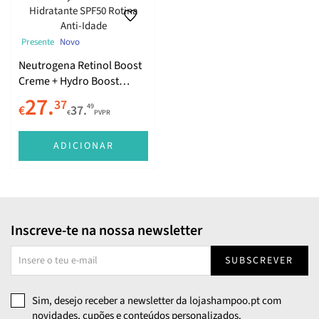
Presente
Novo
Neutrogena Retinol Boost
Creme + Hydro Boost
Fluído Hidratante SPF50
27.
37
49
€
37.
Rotina Anti-Idade
€
PVPR
ADICIONAR
Inscreve-te na nossa newsletter
SUBSCREVER
Sim, desejo receber a newsletter da lojashampoo.pt com
novidades, cupões e conteúdos personalizados.