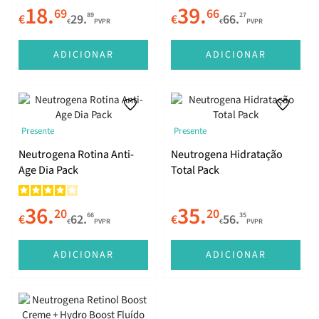
18.
39.
69
66
89
27
€
29.
€
66.
€
PVPR
€
PVPR
ADICIONAR
ADICIONAR
Presente
Presente
Neutrogena Rotina Anti-
Neutrogena Hidratação
Age Dia Pack
Total Pack
36.
35.
20
20
66
35
€
62.
€
56.
€
PVPR
€
PVPR
ADICIONAR
ADICIONAR