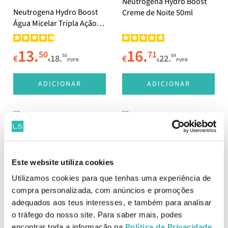
Neutrogena Hydro Boost
Neutrogena Hydro Boost
Creme de Noite 50ml
Água Micelar Tripla Ação
400ml
13.
16.
50
71
50
89
€
18.
€
22.
€
PVPR
€
PVPR
ADICIONAR
ADICIONAR
Presente
Melhor Preço
Presente
Este website utiliza cookies
Neutrogena Hydro Boost
Neutrogena Hydro Boost
Limpeza Facial Gel de Água
Fluido Hidratante SPF50
Utilizamos cookies para que tenhas uma experiência de
Sem Perfume 200ml
50ml
compra personalizada, com anúncios e promoções
adequados aos teus interesses, e também para analisar
7.
17.
99
74
48
88
€
14.
€
26.
€
PVPR
€
PVPR
o tráfego do nosso site. Para saber mais, podes
encontrar toda a informação na
Política de Privacidade
.