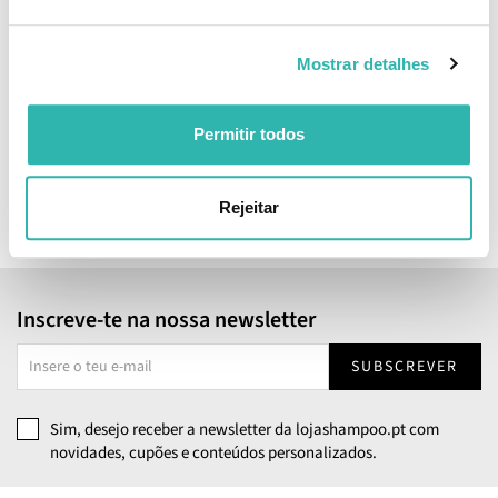
Nuxe Men Boost Le Parfum
Nuxe Men Boost Sérum
Mostrar detalhes
50ml
Multiação 30ml
42.
36.
42
35
11
79
€
58.
€
49.
Permitir todos
€
PVPR
€
PVPR
ADICIONAR
ADICIONAR
Rejeitar
Inscreve-te na nossa newsletter
SUBSCREVER
Sim, desejo receber a newsletter da lojashampoo.pt com
novidades, cupões e conteúdos personalizados.