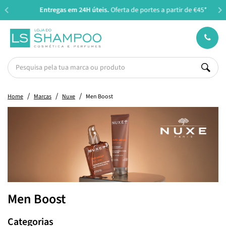
Entregas em 24H úteis.
Oferta de portes a partir de €45*
Home
Marcas
Nuxe
Men Boost
Men Boost
Categorias