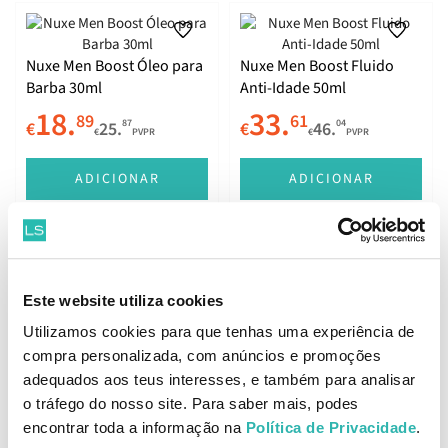
Nuxe Men Boost Óleo para
Nuxe Men Boost Fluido
Barba 30ml
Anti-Idade 50ml
18.
33.
89
61
87
04
€
25.
€
46.
€
PVPR
€
PVPR
ADICIONAR
ADICIONAR
Nuxe Men Boost Bálsamo
Nuxe Men Boost Espuma
Este website utiliza cookies
Pós-Barbear 75ml
de Barbear 150ml
21.
11.
Utilizamos cookies para que tenhas uma experiência de
17
61
00
90
€
29.
€
15.
€
PVPR
€
PVPR
compra personalizada, com anúncios e promoções
adequados aos teus interesses, e também para analisar
ADICIONAR
ADICIONAR
o tráfego do nosso site. Para saber mais, podes
encontrar toda a informação na
Política de Privacidade
.