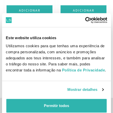
ADICIONAR
ADICIONAR
Presente
Este website utiliza cookies
Presente
OPI xPRESS/ON Unhas
Utilizamos cookies para que tenhas uma experiência de
OPI xPRESS/ON Unhas
Postiças Break the Gold
compra personalizada, com anúncios e promoções
Postiças Strawberry
adequados aos teus interesses, e também para analisar
Margarita
18.
22.
o tráfego do nosso site. Para saber mais, podes
71
03
82
87
€
22.
€
26.
€
PVPR
€
PVPR
encontrar toda a informação na
Política de Privacidade
.
ADICIONAR
ADICIONAR
Mostrar detalhes
Permitir todos
Inscreve-te na nossa newsletter