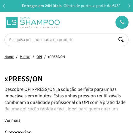
Entregas em 24H úteis.
Oferta de portes a partir de €45*
Home
Marcas
OPI
xPRESS/ON
xPRESS/ON
Descobre OPI xPRESS/ON, a solução perfeita para unhas
impecáveis em minutos. Estas unhas press-on reutilizáveis
combinam a qualidade profissional da OPI com a praticidade
de uma aplicação rápida e fácil, ideal para quem quer um
resultado elegante sem sair de casa. Cada conjunto foi
Ver mais
pensado para oferecer conforto, ajuste perfeito e um
acabamento sofisticado que acompanha o teu ritmo.
Categorias