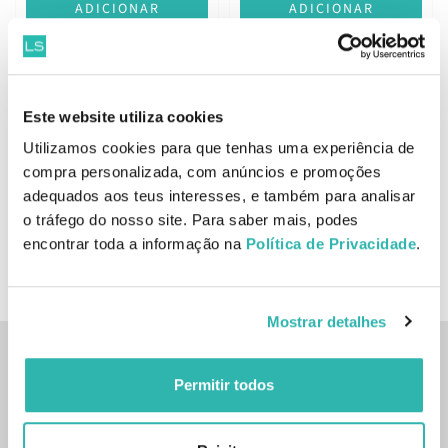
ADICIONAR
ADICIONAR
Phyto Boucles Spray
Este website utiliza cookies
Phyto Boucles
Ativador de Caracóis 150ml
Utilizamos cookies para que tenhas uma experiência de
Condicionador Hidratação
compra personalizada, com anúncios e promoções
de Caracóis 250ml
14.
14.
18
18
90
90
€
18.
€
18.
adequados aos teus interesses, e também para analisar
€
PVPR
€
PVPR
o tráfego do nosso site. Para saber mais, podes
encontrar toda a informação na
Política de Privacidade
.
ADICIONAR
ADICIONAR
Mostrar detalhes
Inscreve-te na nossa newsletter
Permitir todos
SUBSCREVER