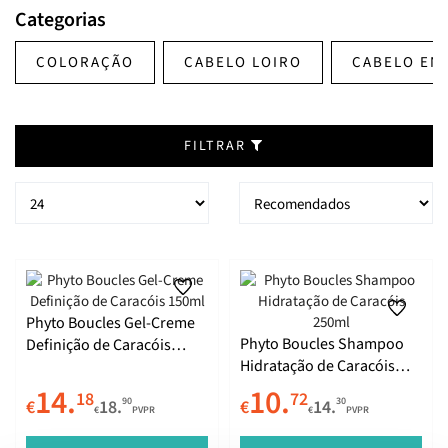
Categorias
COLORAÇÃO
CABELO LOIRO
CABELO EN
FILTRAR
Phyto Boucles Gel-Creme
Phyto Boucles Shampoo
Definição de Caracóis
Hidratação de Caracóis
150ml
250ml
14.
10.
18
72
90
30
€
18.
€
14.
€
PVPR
€
PVPR