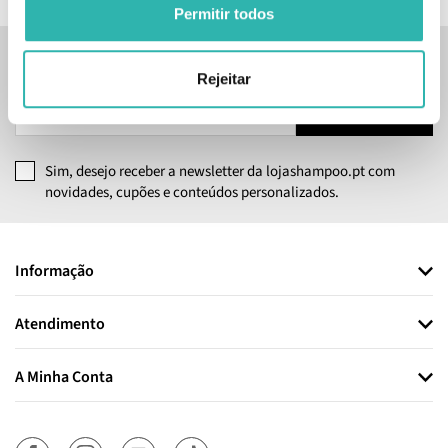
Permitir todos
Inscreve-te na nossa newsletter
Rejeitar
SUBSCREVER
Sim, desejo receber a newsletter da lojashampoo.pt com
novidades, cupões e conteúdos personalizados.
Informação
Atendimento
A Minha Conta