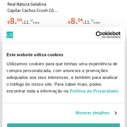
Real Natura Gelatina
Capilar Cachos Crush Côco
& Jasmin 500ml
8.
8.
04
04
33
33
€
11.
€
11.
€
PVPR
€
PVPR
ADICIONAR
ADICIONAR
Este website utiliza cookies
Utilizamos cookies para que tenhas uma experiência de
compra personalizada, com anúncios e promoções
Últimas Unidades
adequados aos teus interesses, e também para analisar
Real Natura Gelatina
o tráfego do nosso site. Para saber mais, podes
Capilar Cachos Crush
encontrar toda a informação na
Política de Privacidade
.
Bambú & Gengibre 500ml
5.
92
33
€
11.
€
PVPR
Mostrar detalhes
ADICIONAR