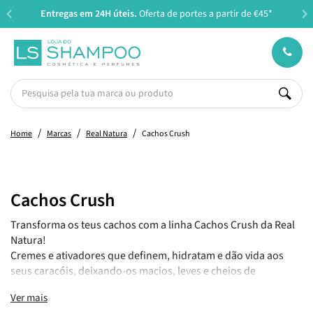
Entregas em 24H úteis.
Oferta de portes a partir de €45*
Home
Marcas
Real Natura
Cachos Crush
Cachos Crush
Transforma os teus cachos com a linha Cachos Crush da Real
Natura!
Cremes e ativadores que definem, hidratam e dão vida aos
seus caracóis, deixando-os macios, leves e cheios de
movimento. Escolhe a tua fragrância favorita e realça a beleza
Ver mais
natural dos teus cachos todos os dias.