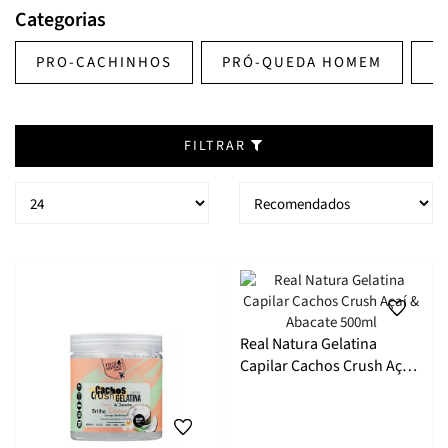
Categorias
PRO-CACHINHOS
PRÓ-QUEDA HOMEM
B
FILTRAR
Real Natura Gelatina
Capilar Cachos Crush Açaí
& Abacate 500ml