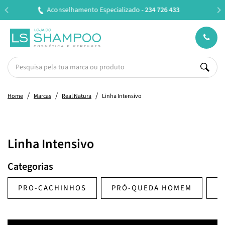
726 433
Entregas em 24H úteis.
Oferta de portes a par
Home
Marcas
Real Natura
Linha Intensivo
Linha Intensivo
Categorias
PRO-CACHINHOS
PRÓ-QUEDA HOMEM
B