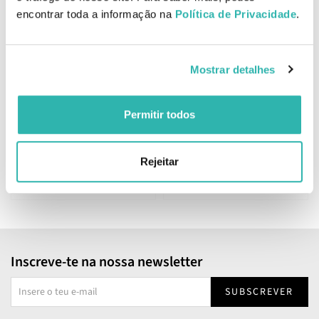
encontrar toda a informação na
Política de Privacidade
.
Melhor Preço
Melhor Preço
Mostrar detalhes
Real Natura Óleo Capilar
Real Natura Máscara
Liso Perfeito 100ml
Crescimento Perfeito
350ml
Permitir todos
6.
8.
28
97
00
63
€
9.
€
12.
€
PVPR
€
PVPR
Rejeitar
ADICIONAR
ADICIONAR
Inscreve-te na nossa newsletter
SUBSCREVER