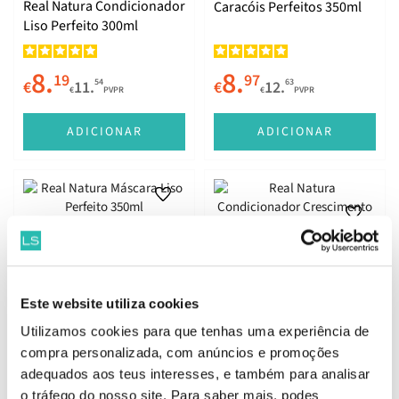
Real Natura Condicionador
Caracóis Perfeitos 350ml
Liso Perfeito 300ml
8.
8.
19
97
54
63
€
11.
€
12.
€
PVPR
€
PVPR
ADICIONAR
ADICIONAR
Real Natura Máscara Liso
Real Natura Condicionador
Perfeito 350ml
Crescimento Perfeito
300ml
Este website utiliza cookies
8.
8.
97
19
63
54
€
12.
€
11.
€
PVPR
€
PVPR
Utilizamos cookies para que tenhas uma experiência de
compra personalizada, com anúncios e promoções
ADICIONAR
ADICIONAR
adequados aos teus interesses, e também para analisar
o tráfego do nosso site. Para saber mais, podes