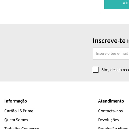
AD
Cuidados Específicos
Aloé Vera Hidra
Pro-Nutrição Bomba
Pro-Nutrição Extra Coco
Inscreve-te 
Pro-Lisos Anti Frizz
Praia
Antiqueda
Pro-Vitamina Bomba
Sim, desejo re
Pro-Cor
Pro-Cachos Definidos
Keratina
Informação
Atendimento
Puro Argan
Cartão LS Prime
Contacta-nos
Pro-Anticaspa
Quem Somos
Devoluções
Puro Liso Escova Progressiva
Trabalha Connosco
Resolução Alterna