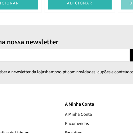
ICIONAR
ADICIONAR
B
na nossa newsletter
ceber a newsletter da lojashampoo.pt com novidades, cupões e conteúdos
A Minha Conta
A Minha Conta
Encomendas
tiva de Litígios
Favoritos