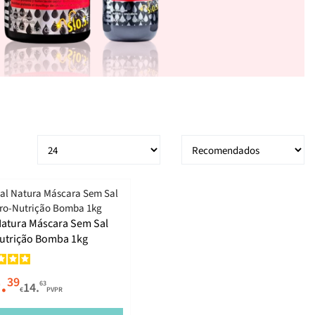
Natura Máscara Sem Sal
utrição Bomba 1kg
.
39
63
14.
€
PVPR