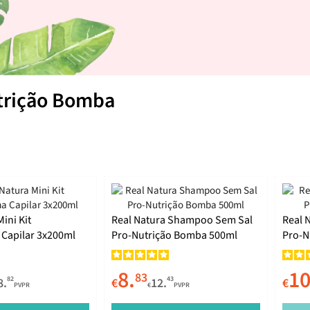
trição Bomba
ini Kit
Real Natura Shampoo Sem Sal
Real 
Capilar 3x200ml
Pro-Nutrição Bomba 500ml
Pro-N
8.
10
83
82
43
8.
€
12.
€
PVPR
€
PVPR