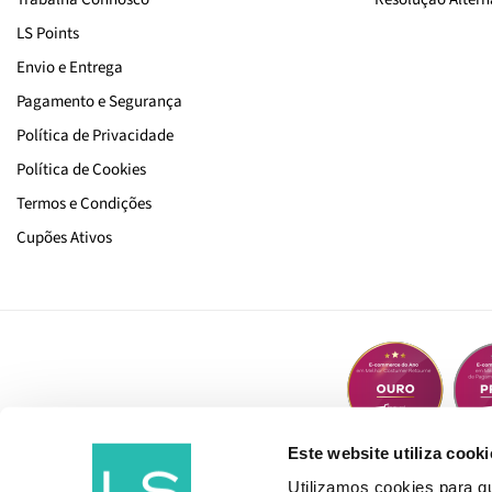
Alho
LS Points
Pro-Crescimento
Envio e Entrega
Pro-Força Crina
Pagamento e Segurança
Pro-Cor & Tom
Política de Privacidade
Pro-Reparação Bomba Café
Política de Cookies
Cachos do Brasil
Termos e Condições
Cupões Ativos
Este website utiliza cooki
Utilizamos cookies para 