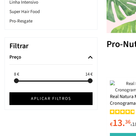
Linha Intensivo
Super Hair Food
Pro-Resgate
Pro-Loiro Reparação
Pro-Lisinhos Anti Frizz
Pro-Nu
Filtrar
Corpo & Rosto
Preço
Poderoso Cabelão
Color Repair
8
€
14
€
Cachos Crush
Pro-Crespos
Pro-Cachos Sem Nós
Real Natura M
APLICAR FILTROS
Cronograma 
Pro-Plástica Capilar
Queratina
13.
36
€
1
Pro-Laca
€
Urucum