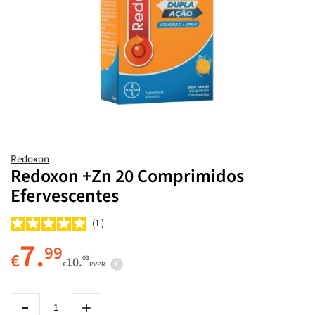
Redoxon
Redoxon +Zn 20 Comprimidos
Efervescentes
1
7.
99
€
03
10.
€
PVPR