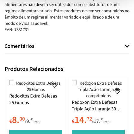
alimentares não devem ser utilizados como substitutos de um
regime alimentar variado. Estes produtos devem ser consumidos no
âmbito de um regime alimentar variado e equilibrado e de um
modo de vida saudável.
EAN: 7381731
Comentários
Produtos Relacionados
Redoxitos Extra Defesas
Redoxon Extra Defesas
25 Gomas
Tripla Ação Laranja 30
comprimidos
8.
14.
00
72
41
32
€
9.
€
17.
€
PVPR
€
PVPR