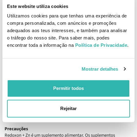
Redoxon +Zn Dupla Ação está indicado para adultos e crianças a
Este website utiliza cookies
partir dos 12 anos.
Recomenda-se tomar 1 comprimido efervescente por dia,
Utilizamos cookies para que tenhas uma experiência de
dissolvido num copo de água. Com agradável sabor a laranja.
compra personalizada, com anúncios e promoções
adequados aos teus interesses, e também para analisar
Indicado para:
o tráfego do nosso site. Para saber mais, podes
Diabéticos;
Vegetarianos;
encontrar toda a informação na
Política de Privacidade
.
Adultos e crianças a partir dos 12 anos.
Composição
Mostrar detalhes
A vitamina C contribui para:
O normal funcionamento do sistema imunitário;
Proteção das células contra oxidações indesejáveis;
Permitir todos
Redução do cansaço e da fadiga.
O zinco contribui para:
Rejeitar
Ossos, cabelo, pele e unhas normais;
Normal função cognitiva.
Precauções
Redoxon + Zn é um suplemento alimentar. Os suplementos