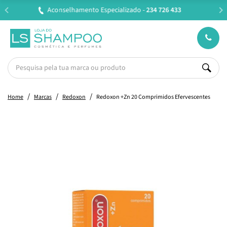
Entregas em 24H úteis.
Oferta de portes a partir de €45*
Home
Marcas
Redoxon
Redoxon +Zn 20 Comprimidos Efervescentes