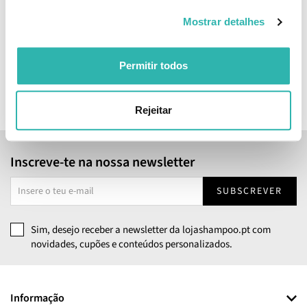
250ml
Mostrar detalhes
8.
31.
59
80
05
43
€
22.
€
45.
€
PVPR
€
PVPR
Permitir todos
ADICIONAR
ADICIONAR
Rejeitar
Inscreve-te na nossa newsletter
SUBSCREVER
Sim, desejo receber a newsletter da lojashampoo.pt com
novidades, cupões e conteúdos personalizados.
Informação