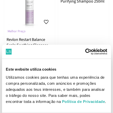
Purifying Shampoo 250ml
Melhor Preço
Revlon Restart Balance
Scalp Soothing Cleanser
250ml
9.
6.
24
66
05
05
€
22.
€
22.
€
PVPR
€
PVPR
Este website utiliza cookies
ADICIONAR
ADICIONAR
Utilizamos cookies para que tenhas uma experiência de
compra personalizada, com anúncios e promoções
adequados aos teus interesses, e também para analisar
o tráfego do nosso site. Para saber mais, podes
Revlon Restart Balance
encontrar toda a informação na
Política de Privacidade
.
Revlon Restart Balance
Clay Scalp Mask 10x15ml
Anti Dandruff Shampoo