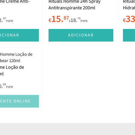
me Creme Anti-
Rituals Homme 24h Spray
Ritua
Antitranspirante 200ml
Hidra
15.
33
87
57
75
2.
€
18.
€
PVPR
€
PVPR
ICIONAR
ADICIONAR
me Loção de
ml
65
0.
PVPR
ENTE ONLINE