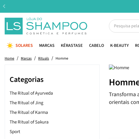
SOLARES
MARCAS
KÉRASTASE
CABELO
K-BEAUTY
R
Home
Marcas
Rituals
Homme
Categorias
Homm
The Ritual of Ayurveda
Transforma a
orientais c
The Ritual of Jing
The Ritual of Karma
The Ritual of Sakura
Sport