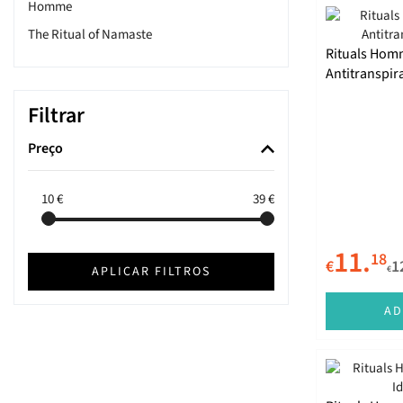
Homme
The Ritual of Namaste
Rituals Hom
Antitranspir
Filtrar
Preço
10
€
39
€
11.
18
€
1
APLICAR FILTROS
€
AD