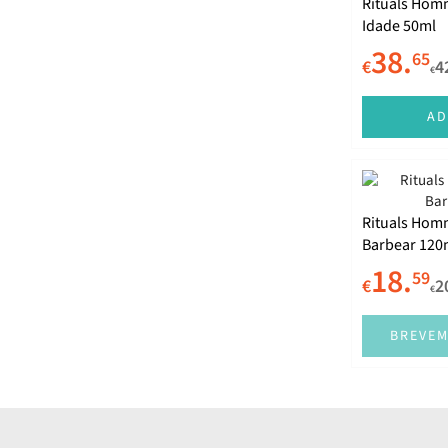
Rituals Hom
Idade 50ml
38.
65
€
4
€
AD
Rituals Hom
Barbear 120
18.
59
€
2
€
BREVEM