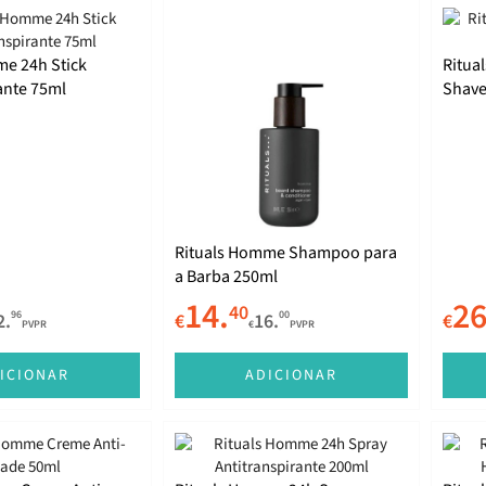
me 24h Stick
Ritua
ante 75ml
Shave
Rituals Homme Shampoo para
a Barba 250ml
14.
26
40
96
00
2.
€
16.
€
PVPR
€
PVPR
ICIONAR
ADICIONAR