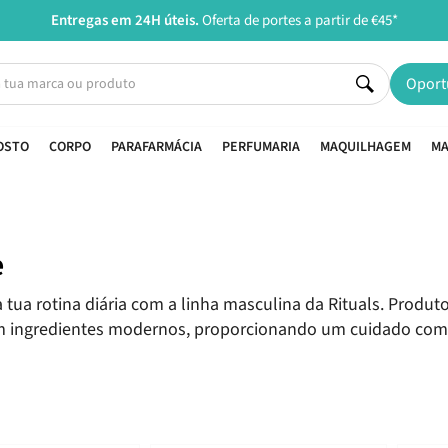
Entregas em 24H úteis.
Oferta de portes a partir de €45*
Oport
OSTO
CORPO
PARAFARMÁCIA
PERFUMARIA
MAQUILHAGEM
MA
e
 tua rotina diária com a linha masculina da Rituals. Produ
om ingredientes modernos, proporcionando um cuidado com