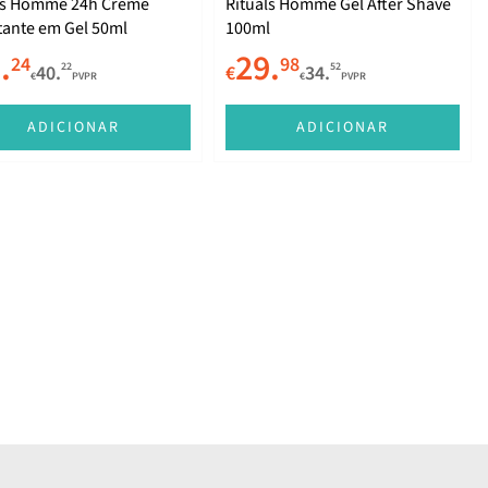
ls Homme 24h Creme
Rituals Homme Gel After Shave
tante em Gel 50ml
100ml
.
29.
24
98
22
52
40.
€
34.
€
PVPR
€
PVPR
ADICIONAR
ADICIONAR