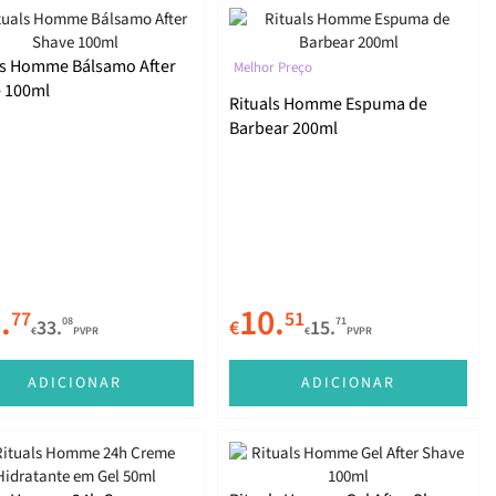
ls Homme Bálsamo After
Melhor Preço
 100ml
Rituals Homme Espuma de
Barbear 200ml
.
10.
77
51
08
71
33.
€
15.
€
PVPR
€
PVPR
ADICIONAR
ADICIONAR