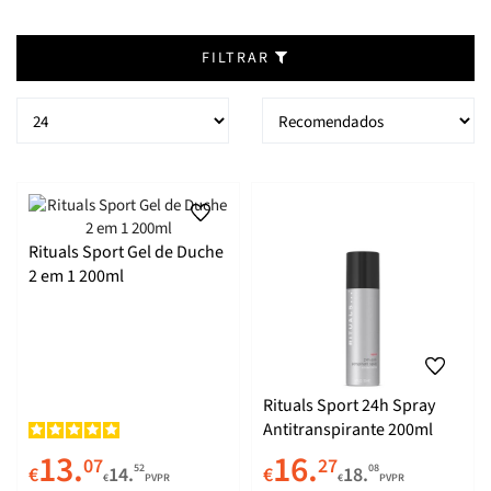
FILTRAR
Rituals Sport Gel de Duche
2 em 1 200ml
Rituals Sport 24h Spray
Antitranspirante 200ml
13.
16.
07
27
52
08
€
14.
€
18.
€
PVPR
€
PVPR