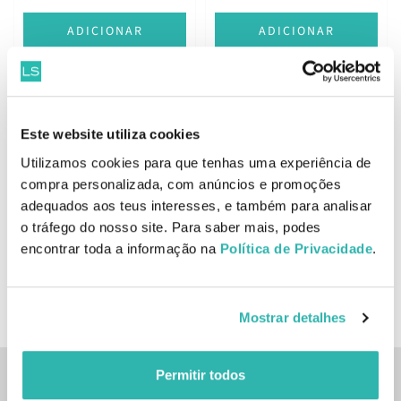
ADICIONAR
ADICIONAR
Rituals Sport Loção de
Melhor Preço
Este website utiliza cookies
Corpo 100ml
Rituals Sport 24h Stick
Utilizamos cookies para que tenhas uma experiência de
Antitranspirante 75ml
compra personalizada, com anúncios e promoções
adequados aos teus interesses, e também para analisar
14.
12.
o tráfego do nosso site. Para saber mais, podes
81
89
16
32
€
21.
€
14.
€
PVPR
€
PVPR
encontrar toda a informação na
Política de Privacidade
.
ADICIONAR
BREVEMENTE ONLINE
Mostrar detalhes
Permitir todos
Inscreve-te na nossa newsletter