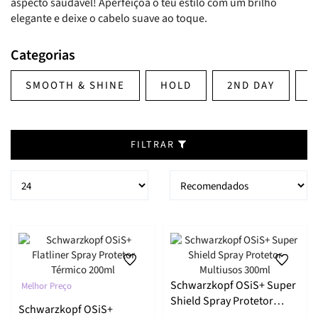
aspecto saudável! Aperfeiçoa o teu estilo com um brilho
elegante e deixe o cabelo suave ao toque.
Categorias
SMOOTH & SHINE
HOLD
2ND DAY
C
FILTRAR
Schwarzkopf OSiS+ Super
Melhor Preço
Shield Spray Protetor
Schwarzkopf OSiS+
Multiusos 300ml