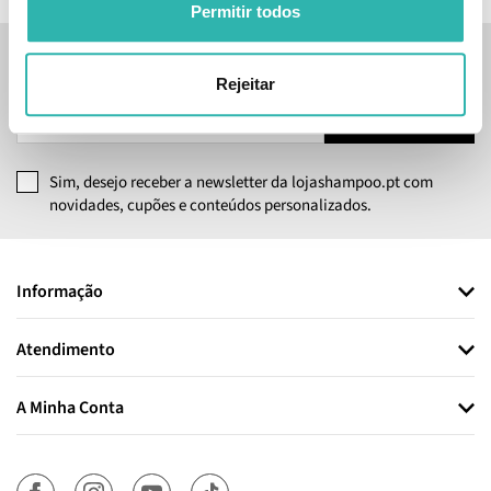
Permitir todos
Inscreve-te na nossa newsletter
Rejeitar
SUBSCREVER
Sim, desejo receber a newsletter da lojashampoo.pt com
novidades, cupões e conteúdos personalizados.
Informação
Atendimento
A Minha Conta