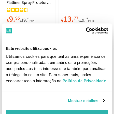
Flatliner Spray Protetor
Térmico 200ml
9.
13.
95
77
43
13
€
19.
€
19.
€
PVPR
€
PVPR
ADICIONAR
ADICIONAR
Este website utiliza cookies
Utilizamos cookies para que tenhas uma experiência de
compra personalizada, com anúncios e promoções
Schwarzkopf OSiS+ Glow
Schwarzkopf OSiS+
adequados aos teus interesses, e também para analisar
Sérum de Brilho e
Sparkler Spray de Brilho
o tráfego do nosso site. Para saber mais, podes
Controlo do Frizz 50ml
300ml
encontrar toda a informação na
Política de Privacidade
.
13.
13.
77
77
13
13
€
19.
€
19.
€
PVPR
€
PVPR
Mostrar detalhes
ADICIONAR
ADICIONAR