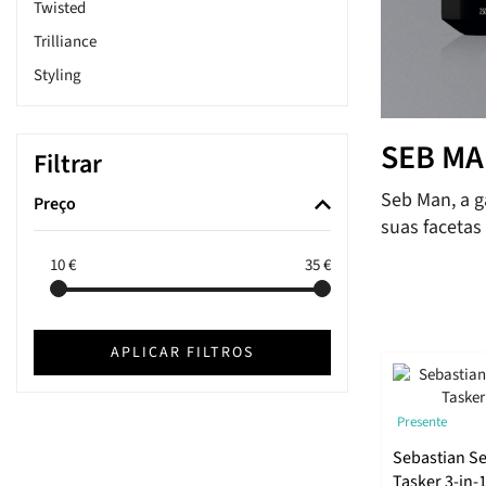
Twisted
Trilliance
Styling
SEB MAN
SEB M
Filtrar
Seb Man, a g
Preço
suas facetas
10
€
35
€
APLICAR FILTROS
Presente
Sebastian Se
Tasker 3-in-