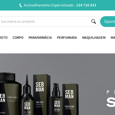
Entregas em 24H úteis.
Oferta de portes a partir de €45*
Oport
OSTO
CORPO
PARAFARMÁCIA
PERFUMARIA
MAQUILHAGEM
MA