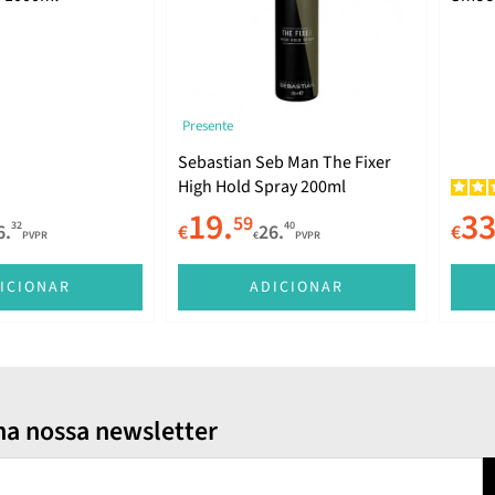
Presente
Sebastian Seb Man The Fixer
High Hold Spray 200ml
19.
33
59
32
40
6.
€
26.
€
PVPR
€
PVPR
ICIONAR
ADICIONAR
na nossa newsletter