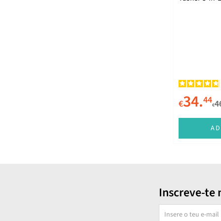
34.
44
€
4
€
AD
Inscreve-te 