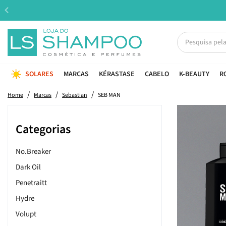
SOLARES
MARCAS
KÉRASTASE
CABELO
K-BEAUTY
R
Home
Marcas
Sebastian
SEB MAN
Categorias
No.Breaker
Dark Oil
Penetraitt
Hydre
Volupt