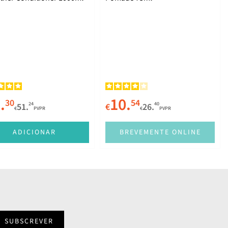
.
10.
30
54
24
40
51.
€
26.
€
PVPR
€
PVPR
ADICIONAR
BREVEMENTE ONLINE
SUBSCREVER