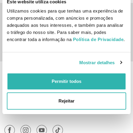
Este website utiliza cookies
Utilizamos cookies para que tenhas uma experiência de
Inscreve-te na nossa newsletter
compra personalizada, com anúncios e promoções
adequados aos teus interesses, e também para analisar
SUBSCREVER
o tráfego do nosso site. Para saber mais, podes
encontrar toda a informação na
Política de Privacidade
.
Sim, desejo receber a newsletter da lojashampoo.pt
com novidades, cupões e conteúdos personalizados.
Mostrar detalhes
Informação
Permitir todos
Atendimento
Rejeitar
A Minha Conta