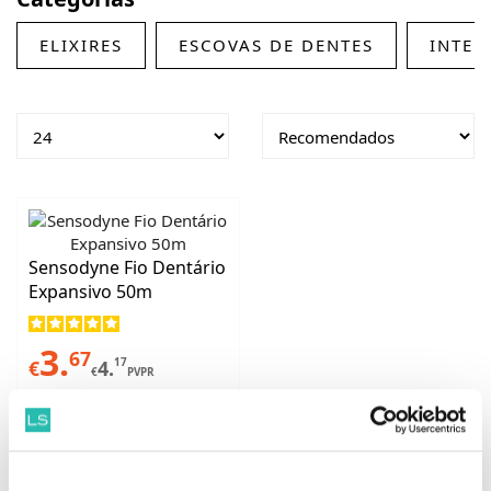
ELIXIRES
ESCOVAS DE DENTES
INTER
Sensodyne Fio Dentário
Expansivo 50m
3.
67
17
€
4.
€
PVPR
ADICIONAR