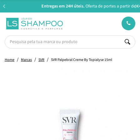
Entregas em 24H úteis.
Oferta de portes a partir de €45*
Home
Marcas
SVR
SVR Palpebral Creme By Topialyse 15ml