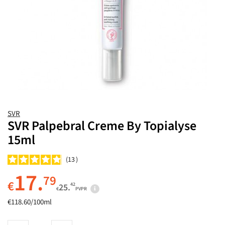
SVR
SVR Palpebral Creme By Topialyse
15ml
13
17.
79
€
42
25.
€
PVPR
€118.60/100ml