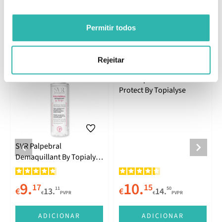
Permitir todos
Produtos Relacionados
Rejeitar
SVR Palpebral Mascara
Protect By Topialyse
SVR Palpebral
Demaquillant By Topialyse
125ml
9.
10.
17
15
11
50
€
13.
€
14.
€
PVPR
€
PVPR
ADICIONAR
ADICIONAR