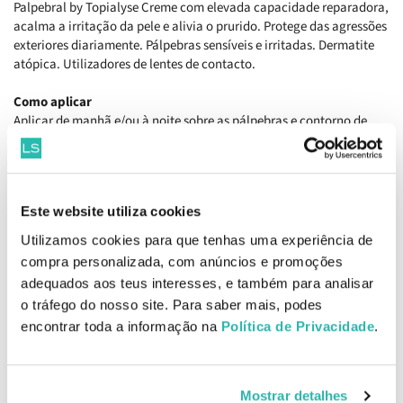
Palpebral by Topialyse Creme com elevada capacidade reparadora,
acalma a irritação da pele e alivia o prurido. Protege das agressões
exteriores diariamente. Pálpebras sensíveis e irritadas. Dermatite
atópica. Utilizadores de lentes de contacto.
Como aplicar
Aplicar de manhã e/ou à noite sobre as pálpebras e contorno de
olhos.
Ingredientes
Aqua (Purified Water), Propanediol, Hydrogenated Polydecene,
Este website utiliza cookies
Cyclopentasiloxane, Orbignya Oleifera Seed Oil, Polyacrylamide,
Behenyl Alcohol, Caprylic/Capric Triglyceride, Dipotassium
Utilizamos cookies para que tenhas uma experiência de
Glycyrrhizate, Saccharide Isomerate, Sodium Hyaluronate,
compra personalizada, com anúncios e promoções
Tocopheryl Acetate, 1,2-Hexanediol, C13-14 Isoparaffin, Caprylyl
adequados aos teus interesses, e também para analisar
Glycol, Ceteareth-20, Citric Acid, Gossypium Herbaceum (Cotton)
o tráfego do nosso site. Para saber mais, podes
Seed Oil , Laureth-7, Pentylene Glycol, Sodium Citrate, Sodium
encontrar toda a informação na
Política de Privacidade
.
Polyacrylate Starch.
EAN: 3401060256340
Comentários
Mostrar detalhes