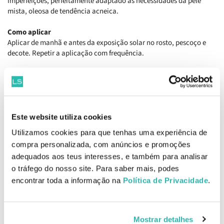
imperfeições, perfeitamente adaptado às necessidades da pele
mista, oleosa de tendência acneica.
Como aplicar
Aplicar de manhã e antes da exposição solar no rosto, pescoço e
decote. Repetir a aplicação com frequência.
Ingredientes
Aqua/water/eau, Silica, Diethylamino Hydroxybenzoyl Hexyl
Benzoate, Diisopropyl Adipate, Ethylhexyl Triazone, Beheneth-25,
Isononyl Isononanoate, Niacinamide, Bis-ethylhexyloxyphenol
Methoxyphenyl Triazine, Glycerin, C12-15 Alkyl Benzoate, C15-19
Este website utiliza cookies
Alkane, Diethylhexyl Butamido Triazone, Glyceryl Stearate Citrate,
Utilizamos cookies para que tenhas uma experiência de
Acrylates/c12-22 Alkyl Methacrylate Copolymer, Pentylene Glycol,
compra personalizada, com anúncios e promoções
Butylene Glycol, Salicylic Acid, 1,2-hexanediol, Caprylyl Glycol,
adequados aos teus interesses, e também para analisar
Parfum (Fragrance), Arginine, Coco-glucoside, Xanthan Gum,
Tocopherol, Sodium Hydroxide, Disodium Lauryl Sulfosuccinate,
o tráfego do nosso site. Para saber mais, podes
Glycine Soja (Soybean) Oil, Lecithin, Sarcosine, Lepidium Sativum
encontrar toda a informação na
Política de Privacidade
.
Sprout Extract
4% niacinamida, Salicylic acid, nova associação de filtros
patenteados
Mostrar detalhes