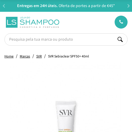
Entregas em 24H úteis.
Oferta de portes a partir de €45*
Home
Marcas
SVR
SVR Sebiaclear SPF50+ 40ml