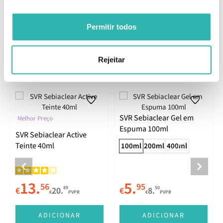
EAN: 3662361002382
Permitir todos
Comentários
Rejeitar
Produtos Relacionados
SVR Sebiaclear Gel em
Melhor Preço
Espuma 100ml
SVR Sebiaclear Active
Teinte 40ml
100ml
200ml
400ml
13.
5.
56
95
89
50
€
20.
€
8.
€
PVPR
€
PVPR
ADICIONAR
ADICIONAR