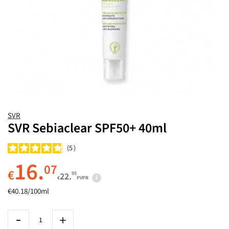
SVR
SVR Sebiaclear SPF50+ 40ml
5
16.
07
€
95
22.
€
PVPR
€40.18/100ml