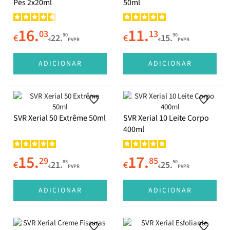
Pés 2x20ml
50ml
16.
11.
03
13
90
90
€
22.
€
15.
€
PVPR
€
PVPR
ADICIONAR
ADICIONAR
SVR Xerial 50 Extrême 50ml
SVR Xerial 10 Leite Corpo
400ml
15.
17.
29
85
85
50
€
21.
€
25.
€
PVPR
€
PVPR
ADICIONAR
ADICIONAR