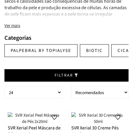
secos e calosidades são consequências de muitas horas de
trabalho da pele e produção excessiva de células. As camadas
de pele ficam mais espessas e a pele torna-se irregular
(queratose pilar), ou pode mesmo desenvolver calos e
Ver mais
calosidades.
A gama SVR Xerial suaviza a pele e limita este processo graças
Categorias
à sua elevada concentração de ureia, que varia entre 5% e 50%
para dar resposta a diferentes condições. Adequado para a
PALPEBRAL BY TOPIALYSE
BIOTIC
CICAV
pele sensível.
FILTRAR
SVR Xerial Peel Máscara de
SVR Xerial 30 Creme Pés