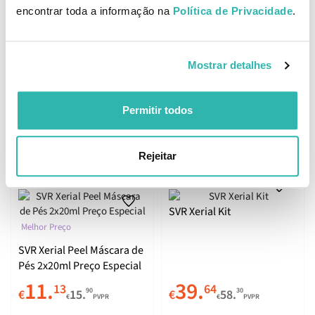
encontrar toda a informação na
Política de Privacidade
.
SVR Xerial 10 200ml
SVR Xerial DM Creme para
Mostrar detalhes
Psoríase 200ml
12.
18.
95
55
Permitir todos
50
50
€
18.
€
26.
€
PVPR
€
PVPR
ADICIONAR
ADICIONAR
Rejeitar
SVR Xerial Kit
Melhor Preço
SVR Xerial Peel Máscara de
Pés 2x20ml Preço Especial
11.
39.
13
64
90
30
€
15.
€
58.
€
PVPR
€
PVPR