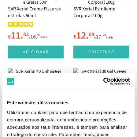
SVR Xerial Creme Fissuras
SVR Xerial Esfoliante
e Gretas 50ml
Corporal 100g
11.
12.
83
04
90
20
€
16.
€
17.
€
PVPR
€
PVPR
ADICIONAR
ADICIONAR
SVR Xerial 40 Unhas Gel
SVR Xerial 30 Gel Creme
10ml
75ml
Este website utiliza cookies
19.
13.
26
65
52
50
€
27.
€
19.
Utilizamos cookies para que tenhas uma experiência de
€
PVPR
€
PVPR
compra personalizada, com anúncios e promoções
adequados aos teus interesses, e também para analisar
ADICIONAR
ADICIONAR
o tráfego do nosso site. Para saber mais, podes